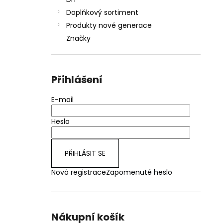
JOYETECH BF SS316 ATOMIZER 0,6OHM
l
Doplňkový sortiment
48 Kč
Produkty nové generace
Značky
Přihlášení
E-mail
Heslo
PŘIHLÁSIT SE
Nová registrace
Zapomenuté heslo
Nákupní košík