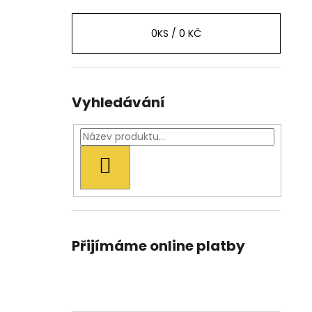
0
KS /
0 KČ
Vyhledávání
HLEDAT
Přijímáme online platby