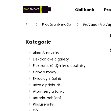
K
Přejít
na
o
Oblíbené
Pr
obsah
Zpět
Zpět
š
do
do
í
Domů
Prodávané značky
ProVape (Pro Va
k
obchodu
obchodu
P
o
Kategorie
Přeskočit
s
kategorie
t
Akce & novinky
r
Elektronické cigarety
a
Elektronické dýmky a doutníky
n
Gripy a mody
n
E-liquidy, náplně
í
Báze a příchutě
p
Atomizéry a tanky
a
Baterie, nabíjení
n
Příslušenství
e
DIY