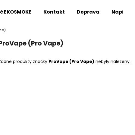
oč EKOSMOKE
Kontakt
Doprava
Napište
pe)
Co potřebujete najít?
ProVape (Pro Vape)
HLEDAT
Žádné produkty značky
ProVape (Pro Vape)
nebyly nalezeny...
Doporučujeme