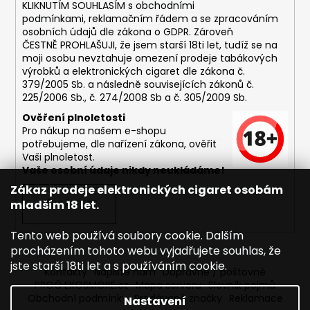
č
KLIKNUTÍM SOUHLASÍM s
obchodními
u
podmínkami,
reklamačním řádem a se zpracováním
j
osobních údajů dle zákona o
GDPR
. Zároveň
e
ČESTNĚ PROHLAŠUJI, že jsem starší 18ti let, tudíž se na
moji osobu nevztahuje omezení prodeje tabákových
m
výrobků a elektronických cigaret dle zákona č.
e
379/2005 Sb. a následně souvisejících zákonů č.
225/2006 Sb., č. 274/2008 Sb a č. 305/2009 Sb.
ASPIRE
Ověření plnoletosti
BVC
Pro nákup na našem e-shopu
ŽHAVÍCÍ
potřebujeme, dle nařízení zákona, ověřit
HLAVA
Vaši plnoletost.
1,8OHM
Vaše osobní údaje nikdy neukládáme!
43
Zákaz prodeje elektronických cigaret osobám
Kč
mladším 18 let.
PŘIHLÁSIT SE
Tento web používá soubory cookie. Dalším
procházením tohoto webu vyjadřujete souhlas, že
jste starší 18ti let a s používáním cookie.
Kontakty
Napište nám
Dopravné / poštovné
PROČ EKOSMOKE.cz
Mapa serveru
Slovník pojmů
Obchodní podmínky
Prodávané značky
Reklamace
Nastavení