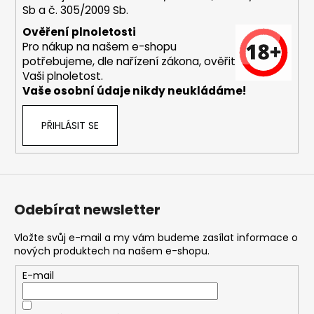
Sb a č. 305/2009 Sb.
a
j
Ověření plnoletosti
Pro nákup na našem e-shopu
í
potřebujeme, dle nařízení zákona, ověřit
t
Vaši plnoletost.
?
Vaše osobní údaje nikdy neukládáme!
PŘIHLÁSIT SE
HLEDAT
Odebírat newsletter
D
o
Vložte svůj e-mail a my vám budeme zasílat informace o
nových produktech na našem e-shopu.
p
o
E-mail
r
u