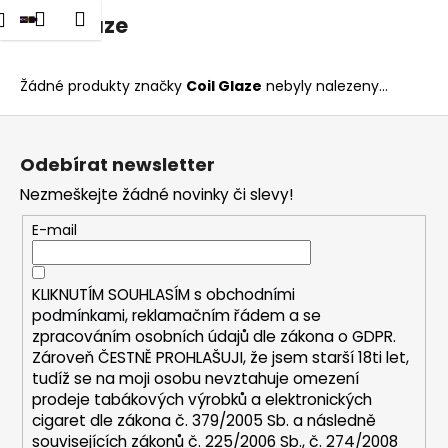
K
dat
Nákupní
Menu
Přihlášení
Coil Glaze
Přejít
o
na
Zpět
Zpět
košík
š
obsah
í
Žádné produkty značky
Coil Glaze
nebyly nalezeny...
C
k
Z
o
á
p
Odebírat newsletter
p
o
Nezmeškejte žádné novinky či slevy!
a
t
t
E-mail
ř
í
e
b
KLIKNUTÍM SOUHLASÍM s
obchodními
u
podmínkami,
reklamačním řádem a se
zpracováním osobních údajů dle zákona o
GDPR
.
j
Zároveň ČESTNĚ PROHLAŠUJI, že jsem starší 18ti let,
e
tudíž se na moji osobu nevztahuje omezení
t
prodeje tabákových výrobků a elektronických
e
cigaret dle zákona č. 379/2005 Sb. a následně
n
souvisejících zákonů č. 225/2006 Sb., č. 274/2008