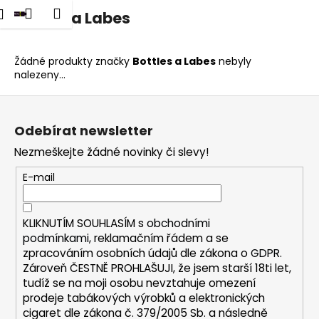
K
dat
Nákupní
Menu
Přihlášení
Bottles a Labes
Přejít
o
na
Zpět
Zpět
košík
š
obsah
í
Žádné produkty značky
Bottles a Labes
nebyly
C
nalezeny...
k
o
Z
p
á
o
Odebírat newsletter
p
t
Nezmeškejte žádné novinky či slevy!
a
ř
t
E-mail
e
í
b
u
KLIKNUTÍM SOUHLASÍM s
obchodními
podmínkami,
reklamačním řádem a se
j
zpracováním osobních údajů dle zákona o
GDPR
.
e
Zároveň ČESTNĚ PROHLAŠUJI, že jsem starší 18ti let,
t
tudíž se na moji osobu nevztahuje omezení
e
prodeje tabákových výrobků a elektronických
cigaret dle zákona č. 379/2005 Sb. a následně
n