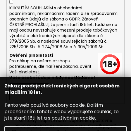
č
u
KLIKNUTÍM SOUHLASÍM s
obchodními
j
podmínkami,
reklamačním řádem a se zpracováním
e
osobních údajů dle zákona o
GDPR
. Zároveň
ČESTNĚ PROHLAŠUJI, že jsem starší 18ti let, tudíž se na
m
moji osobu nevztahuje omezení prodeje tabákových
e
výrobků a elektronických cigaret dle zákona č.
379/2005 Sb. a následně souvisejících zákonů č.
225/2006 Sb., č. 274/2008 Sb a č. 305/2009 Sb.
DEKANG
USA
Ověření plnoletosti
MIX
Pro nákup na našem e-shopu
10ML
potřebujeme, dle nařízení zákona, ověřit
6MG
Vaši plnoletost.
169
Vaše osobní údaje nikdy neukládáme!
Kč
Zákaz prodeje elektronických cigaret osobám
Původně:
mladším 18 let.
PŘIHLÁSIT SE
195
Kč
Tento web používá soubory cookie. Dalším
procházením tohoto webu vyjadřujete souhlas, že
jste starší 18ti let a s používáním cookie.
Kontakty
Napište nám
Dopravné / poštovné
PROČ EKOSMOKE.cz
Mapa serveru
Slovník pojmů