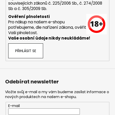
souvisejících zákonů č. 225/2006 Sb., č. 274/2008
a
Sb a č. 305/2009 Sb.
j
Ověření plnoletosti
í
Pro nákup na našem e-shopu
t
potřebujeme, dle nařízení zákona, ověřit
?
Vaši plnoletost.
Vaše osobní údaje nikdy neukládáme!
PŘIHLÁSIT SE
HLEDAT
Odebírat newsletter
D
o
Vložte svůj e-mail a my vám budeme zasílat informace o
p
nových produktech na našem e-shopu.
o
r
E-mail
u