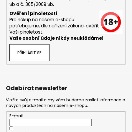
Sb a č. 305/2009 Sb.
a
j
Ověření plnoletosti
Pro nákup na našem e-shopu
í
potřebujeme, dle nařízení zákona, ověřit
t
Vaši plnoletost.
?
Vaše osobní údaje nikdy neukládáme!
PŘIHLÁSIT SE
HLEDAT
Odebírat newsletter
D
o
Vložte svůj e-mail a my vám budeme zasílat informace o
nových produktech na našem e-shopu.
p
o
E-mail
r
u