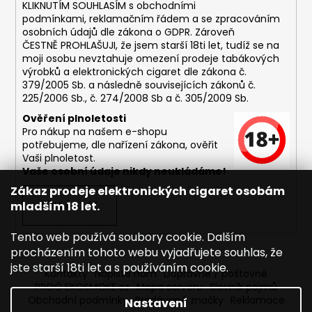
č
KLIKNUTÍM SOUHLASÍM s
obchodními
u
podmínkami,
reklamačním řádem a se zpracováním
j
osobních údajů dle zákona o
GDPR
. Zároveň
e
ČESTNĚ PROHLAŠUJI, že jsem starší 18ti let, tudíž se na
moji osobu nevztahuje omezení prodeje tabákových
m
výrobků a elektronických cigaret dle zákona č.
e
379/2005 Sb. a následně souvisejících zákonů č.
225/2006 Sb., č. 274/2008 Sb a č. 305/2009 Sb.
ASPIRE
Ověření plnoletosti
BVC
Pro nákup na našem e-shopu
ŽHAVÍCÍ
potřebujeme, dle nařízení zákona, ověřit
HLAVA
Vaši plnoletost.
1,8OHM
Vaše osobní údaje nikdy neukládáme!
43
Zákaz prodeje elektronických cigaret osobám
Kč
mladším 18 let.
PŘIHLÁSIT SE
Tento web používá soubory cookie. Dalším
procházením tohoto webu vyjadřujete souhlas, že
jste starší 18ti let a s používáním cookie.
Kontakty
Napište nám
Dopravné / poštovné
PROČ EKOSMOKE.cz
Mapa serveru
Slovník pojmů
Obchodní podmínky
Prodávané značky
Reklamace
Nastavení