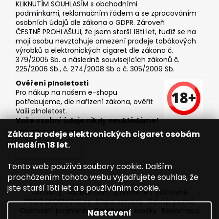
č
KLIKNUTÍM SOUHLASÍM s
obchodními
u
podmínkami,
reklamačním řádem a se zpracováním
j
osobních údajů dle zákona o
GDPR
. Zároveň
e
ČESTNĚ PROHLAŠUJI, že jsem starší 18ti let, tudíž se na
moji osobu nevztahuje omezení prodeje tabákových
m
výrobků a elektronických cigaret dle zákona č.
e
379/2005 Sb. a následně souvisejících zákonů č.
225/2006 Sb., č. 274/2008 Sb a č. 305/2009 Sb.
DEKANG
Ověření plnoletosti
MENTOL
Pro nákup na našem e-shopu
10ML
potřebujeme, dle nařízení zákona, ověřit
6MG
Vaši plnoletost.
Vaše osobní údaje nikdy neukládáme!
169
Kč
Zákaz prodeje elektronických cigaret osobám
Původně:
mladším 18 let.
PŘIHLÁSIT SE
195
Kč
Tento web používá soubory cookie. Dalším
procházením tohoto webu vyjadřujete souhlas, že
jste starší 18ti let a s používáním cookie.
Kontakty
Napište nám
Dopravné / poštovné
PROČ EKOSMOKE.cz
Mapa serveru
Slovník pojmů
Obchodní podmínky
Prodávané značky
Reklamace
Nastavení