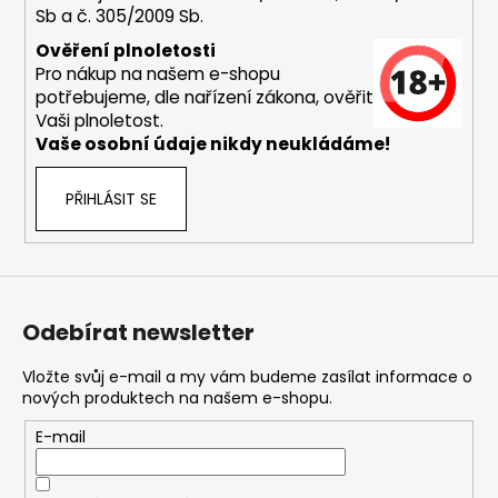
Sb a č. 305/2009 Sb.
a
j
Ověření plnoletosti
Pro nákup na našem e-shopu
í
potřebujeme, dle nařízení zákona, ověřit
t
Vaši plnoletost.
?
Vaše osobní údaje nikdy neukládáme!
PŘIHLÁSIT SE
HLEDAT
Odebírat newsletter
D
o
Vložte svůj e-mail a my vám budeme zasílat informace o
nových produktech na našem e-shopu.
p
o
E-mail
r
u