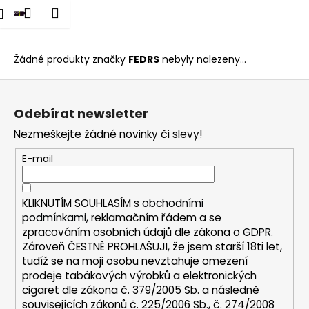
K
dat
Nákupní
Menu
Přihlášení
FEDRS
Přejít
o
na
Zpět
Zpět
košík
š
obsah
í
Žádné produkty značky
FEDRS
nebyly nalezeny...
C
k
Z
o
á
p
Odebírat newsletter
p
o
Nezmeškejte žádné novinky či slevy!
a
t
t
E-mail
ř
í
e
b
KLIKNUTÍM SOUHLASÍM s
obchodními
u
podmínkami,
reklamačním řádem a se
zpracováním osobních údajů dle zákona o
GDPR
.
j
Zároveň ČESTNĚ PROHLAŠUJI, že jsem starší 18ti let,
e
tudíž se na moji osobu nevztahuje omezení
t
prodeje tabákových výrobků a elektronických
e
cigaret dle zákona č. 379/2005 Sb. a následně
n
souvisejících zákonů č. 225/2006 Sb., č. 274/2008