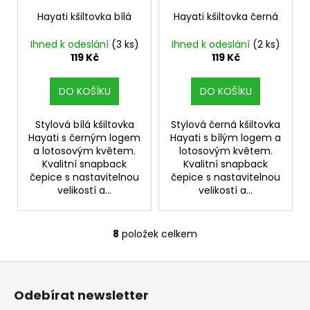
Hayati kšiltovka bílá
Hayati kšiltovka černá
Ihned k odeslání
(3 ks)
Ihned k odeslání
(2 ks)
119 Kč
119 Kč
DO KOŠÍKU
DO KOŠÍKU
Stylová bílá kšiltovka
Stylová černá kšiltovka
Hayati s černým logem
Hayati s bílým logem a
a lotosovým květem.
lotosovým květem.
Kvalitní snapback
Kvalitní snapback
čepice s nastavitelnou
čepice s nastavitelnou
velikostí a...
velikostí a...
8
položek celkem
O
v
Z
l
á
á
Odebírat newsletter
d
p