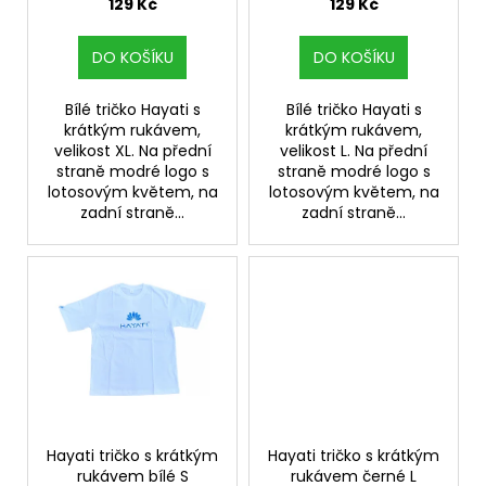
u
129 Kč
129 Kč
a
k
j
t
DO KOŠÍKU
DO KOŠÍKU
í
ů
t
Bílé tričko Hayati s
Bílé tričko Hayati s
krátkým rukávem,
krátkým rukávem,
?
velikost XL. Na přední
velikost L. Na přední
straně modré logo s
straně modré logo s
lotosovým květem, na
lotosovým květem, na
zadní straně...
zadní straně...
HLEDAT
D
o
p
o
r
Hayati tričko s krátkým
Hayati tričko s krátkým
u
rukávem bílé S
rukávem černé L