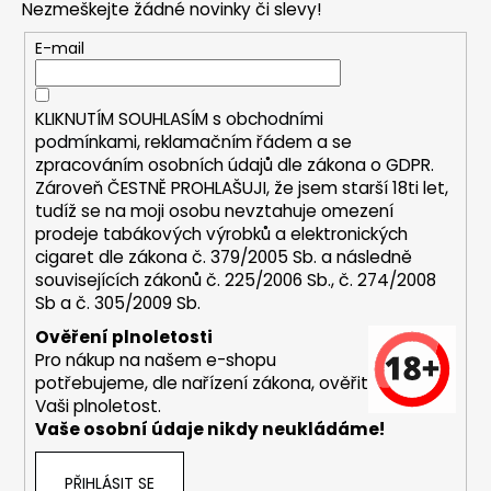
a
Nezmeškejte žádné novinky či slevy!
a
c
t
E-mail
í
í
p
r
KLIKNUTÍM SOUHLASÍM s
obchodními
v
podmínkami,
reklamačním řádem a se
k
zpracováním osobních údajů dle zákona o
GDPR
.
y
Zároveň ČESTNĚ PROHLAŠUJI, že jsem starší 18ti let,
v
tudíž se na moji osobu nevztahuje omezení
ý
prodeje tabákových výrobků a elektronických
p
cigaret dle zákona č. 379/2005 Sb. a následně
i
souvisejících zákonů č. 225/2006 Sb., č. 274/2008
s
Sb a č. 305/2009 Sb.
u
Ověření plnoletosti
Pro nákup na našem e-shopu
potřebujeme, dle nařízení zákona, ověřit
Vaši plnoletost.
Vaše osobní údaje nikdy neukládáme!
PŘIHLÁSIT SE