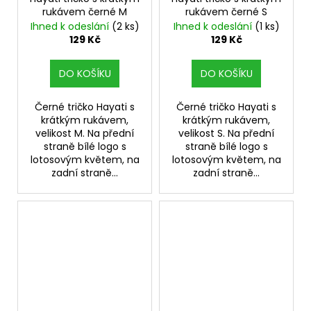
rukávem černé M
rukávem černé S
Ihned k odeslání
(2 ks)
Ihned k odeslání
(1 ks)
129 Kč
129 Kč
DO KOŠÍKU
DO KOŠÍKU
Černé tričko Hayati s
Černé tričko Hayati s
krátkým rukávem,
krátkým rukávem,
velikost M. Na přední
velikost S. Na přední
straně bílé logo s
straně bílé logo s
lotosovým květem, na
lotosovým květem, na
zadní straně...
zadní straně...