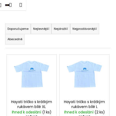
K
dat
Nákupní
Menu
Přihlášení
Hayati
Přejít
o
na
Zpět
Zpět
košík
š
obsah
Ř
í
C
a
k
Doporučujeme
Nejlevnější
Nejdražší
Nejprodávanější
o
z
Abecedně
p
e
o
n
t
V
í
ř
ý
p
e
p
r
b
i
o
u
s
d
j
p
u
e
r
k
t
o
Hayati tričko s krátkým
Hayati tričko s krátkým
t
rukávem bílé XL
rukávem bílé L
e
d
ů
Ihned k odeslání
(1 ks)
Ihned k odeslání
(2 ks)
n