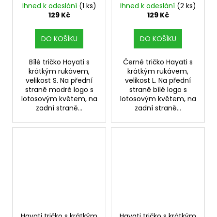
č
Ihned k odeslání
(1 ks)
Ihned k odeslání
(2 ks)
u
129 Kč
129 Kč
j
e
DO KOŠÍKU
DO KOŠÍKU
m
e
Bílé tričko Hayati s
Černé tričko Hayati s
krátkým rukávem,
krátkým rukávem,
velikost S. Na přední
velikost L. Na přední
DEKANG
straně modré logo s
straně bílé logo s
USA
lotosovým květem, na
lotosovým květem, na
MIX
10ML
zadní straně...
zadní straně...
6MG
169
Kč
Původně:
195
Kč
Hayati tričko s krátkým
Hayati tričko s krátkým