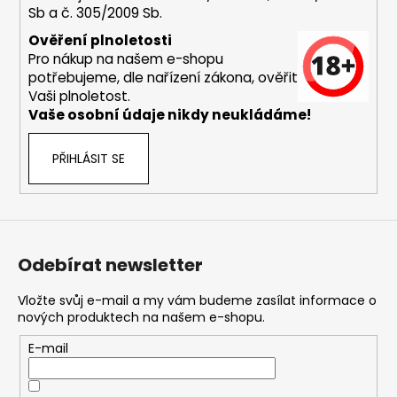
Sb a č. 305/2009 Sb.
a
j
Ověření plnoletosti
Pro nákup na našem e-shopu
í
potřebujeme, dle nařízení zákona, ověřit
t
Vaši plnoletost.
?
Vaše osobní údaje nikdy neukládáme!
PŘIHLÁSIT SE
HLEDAT
Odebírat newsletter
D
o
Vložte svůj e-mail a my vám budeme zasílat informace o
nových produktech na našem e-shopu.
p
o
E-mail
r
u