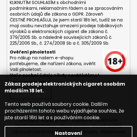
č
KLIKNUTÍM SOUHLASÍM s
obchodními
u
podmínkami,
reklamačním řádem a se zpracováním
j
osobních údajů dle zákona o
GDPR
. Zároveň
e
ČESTNĚ PROHLAŠUJI, že jsem starší 18ti let, tudíž se na
moji osobu nevztahuje omezení prodeje tabákových
m
výrobků a elektronických cigaret dle zákona č.
e
379/2005 Sb. a následně souvisejících zákonů č.
225/2006 Sb., č. 274/2008 Sb a č. 305/2009 Sb.
ASPIRE
Ověření plnoletosti
BVC
Pro nákup na našem e-shopu
ŽHAVÍCÍ
potřebujeme, dle nařízení zákona, ověřit
HLAVA
Vaši plnoletost.
1,8OHM
Vaše osobní údaje nikdy neukládáme!
43
Zákaz prodeje elektronických cigaret osobám
Kč
mladším 18 let.
PŘIHLÁSIT SE
Tento web používá soubory cookie. Dalším
procházením tohoto webu vyjadřujete souhlas, že
jste starší 18ti let a s používáním cookie.
Kontakty
Napište nám
Dopravné / poštovné
PROČ EKOSMOKE.cz
Mapa serveru
Slovník pojmů
Obchodní podmínky
Prodávané značky
Reklamace
Nastavení