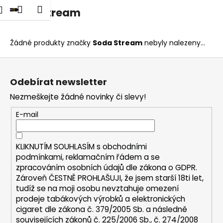
K
dat
Nákupní
Menu
Přihlášení
Soda Stream
Přejít
o
na
Zpět
Zpět
košík
š
obsah
í
Žádné produkty značky
Soda Stream
nebyly nalezeny...
C
k
Z
o
á
p
Odebírat newsletter
p
o
Nezmeškejte žádné novinky či slevy!
a
t
t
E-mail
ř
í
e
b
KLIKNUTÍM SOUHLASÍM s
obchodními
u
podmínkami,
reklamačním řádem a se
zpracováním osobních údajů dle zákona o
GDPR
.
j
Zároveň ČESTNĚ PROHLAŠUJI, že jsem starší 18ti let,
e
tudíž se na moji osobu nevztahuje omezení
t
prodeje tabákových výrobků a elektronických
e
cigaret dle zákona č. 379/2005 Sb. a následně
n
souvisejících zákonů č. 225/2006 Sb., č. 274/2008