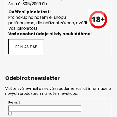
Sb a č. 305/2009 Sb.
a
j
Ověření plnoletosti
Pro nákup na našem e-shopu
í
potřebujeme, dle nařízení zákona, ověřit
t
Vaši plnoletost.
?
Vaše osobní údaje nikdy neukládáme!
PŘIHLÁSIT SE
HLEDAT
Odebírat newsletter
D
o
Vložte svůj e-mail a my vám budeme zasílat informace o
nových produktech na našem e-shopu.
p
o
E-mail
r
u