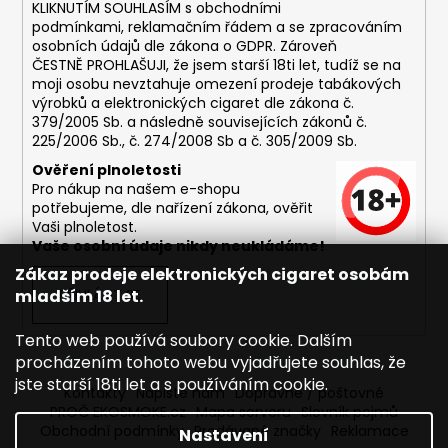
č
KLIKNUTÍM SOUHLASÍM s
obchodními
u
podmínkami,
reklamačním řádem a se zpracováním
j
osobních údajů dle zákona o
GDPR
. Zároveň
e
ČESTNĚ PROHLAŠUJI, že jsem starší 18ti let, tudíž se na
moji osobu nevztahuje omezení prodeje tabákových
m
výrobků a elektronických cigaret dle zákona č.
e
379/2005 Sb. a následně souvisejících zákonů č.
225/2006 Sb., č. 274/2008 Sb a č. 305/2009 Sb.
DEKANG
Ověření plnoletosti
MENTOL
Pro nákup na našem e-shopu
10ML
potřebujeme, dle nařízení zákona, ověřit
11MG
Vaši plnoletost.
Vaše osobní údaje nikdy neukládáme!
169
Kč
Zákaz prodeje elektronických cigaret osobám
Původně:
mladším 18 let.
PŘIHLÁSIT SE
195
Kč
Tento web používá soubory cookie. Dalším
procházením tohoto webu vyjadřujete souhlas, že
jste starší 18ti let a s používáním cookie.
Kontakty
Napište nám
Dopravné / poštovné
PROČ EKOSMOKE.cz
Mapa serveru
Slovník pojmů
Obchodní podmínky
Prodávané značky
Reklamace
Nastavení