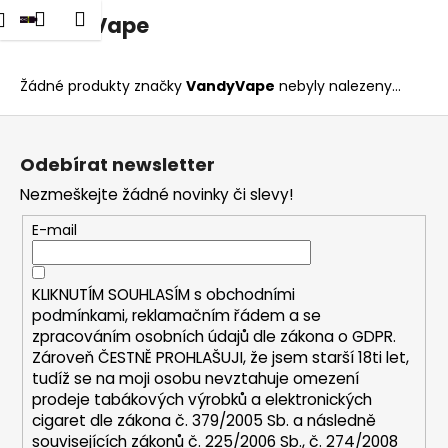
K
dat
Nákupní
Menu
Přihlášení
VandyVape
Přejít
o
na
Zpět
Zpět
košík
š
obsah
í
Žádné produkty značky
VandyVape
nebyly nalezeny...
C
k
Z
o
á
p
Odebírat newsletter
p
o
Nezmeškejte žádné novinky či slevy!
a
t
t
E-mail
ř
í
e
b
KLIKNUTÍM SOUHLASÍM s
obchodními
u
podmínkami,
reklamačním řádem a se
zpracováním osobních údajů dle zákona o
GDPR
.
j
Zároveň ČESTNĚ PROHLAŠUJI, že jsem starší 18ti let,
e
tudíž se na moji osobu nevztahuje omezení
t
prodeje tabákových výrobků a elektronických
e
cigaret dle zákona č. 379/2005 Sb. a následně
n
souvisejících zákonů č. 225/2006 Sb., č. 274/2008