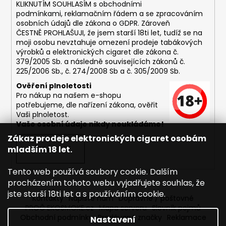
č
KLIKNUTÍM SOUHLASÍM s
obchodními
u
podmínkami,
reklamačním řádem a se zpracováním
j
osobních údajů dle zákona o
GDPR
. Zároveň
e
ČESTNĚ PROHLAŠUJI, že jsem starší 18ti let, tudíž se na
moji osobu nevztahuje omezení prodeje tabákových
m
výrobků a elektronických cigaret dle zákona č.
e
379/2005 Sb. a následně souvisejících zákonů č.
225/2006 Sb., č. 274/2008 Sb a č. 305/2009 Sb.
ASPIRE
Ověření plnoletosti
BVC
Pro nákup na našem e-shopu
ŽHAVÍCÍ
potřebujeme, dle nařízení zákona, ověřit
HLAVA
Vaši plnoletost.
1,8OHM
Vaše osobní údaje nikdy neukládáme!
43
Zákaz prodeje elektronických cigaret osobám
Kč
mladším 18 let.
PŘIHLÁSIT SE
Tento web používá soubory cookie. Dalším
procházením tohoto webu vyjadřujete souhlas, že
jste starší 18ti let a s používáním cookie.
Kontakty
Napište nám
Dopravné / poštovné
PROČ EKOSMOKE.cz
Mapa serveru
Slovník pojmů
Obchodní podmínky
Prodávané značky
Reklamace
Nastavení