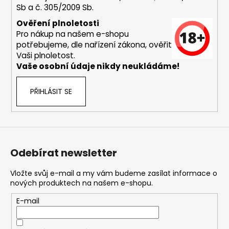
Sb a č. 305/2009 Sb.
a
j
Ověření plnoletosti
Pro nákup na našem e-shopu
í
potřebujeme, dle nařízení zákona, ověřit
t
Vaši plnoletost.
?
Vaše osobní údaje nikdy neukládáme!
PŘIHLÁSIT SE
HLEDAT
Odebírat newsletter
D
o
Vložte svůj e-mail a my vám budeme zasílat informace o
nových produktech na našem e-shopu.
p
o
E-mail
r
u