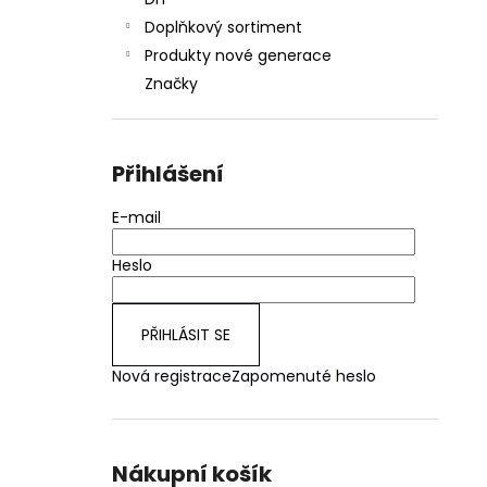
JOYETECH BF SS316 ATOMIZER 0,6OHM
l
Doplňkový sortiment
48 Kč
Produkty nové generace
Značky
Přihlášení
E-mail
Heslo
PŘIHLÁSIT SE
Nová registrace
Zapomenuté heslo
Nákupní košík