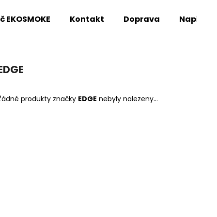
oč EKOSMOKE
Kontakt
Doprava
Napište
Co potřebujete najít?
EDGE
HLEDAT
Žádné produkty značky
EDGE
nebyly nalezeny...
Doporučujeme