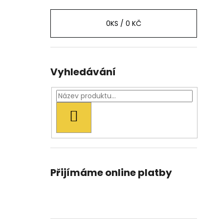
0
KS /
0 KČ
Vyhledávání
HLEDAT
Přijímáme online platby