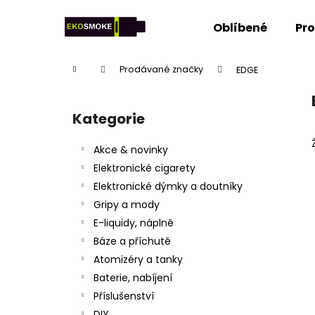
K
Přejít
na
o
Oblíbené
Pr
obsah
Zpět
Zpět
š
do
do
í
Domů
Prodávané značky
EDGE
k
obchodu
obchodu
P
o
Kategorie
Přeskočit
s
kategorie
t
Akce & novinky
r
Elektronické cigarety
a
Elektronické dýmky a doutníky
n
Gripy a mody
n
E-liquidy, náplně
í
Báze a příchutě
p
Atomizéry a tanky
a
Baterie, nabíjení
n
Příslušenství
e
DIY