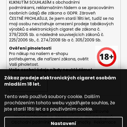
č
KLIKNUTÍM SOUHLASÍM s
obchodními
u
podmínkami,
reklamačním řádem a se zpracováním
j
osobních údajů dle zákona o
GDPR
. Zároveň
e
ČESTNĚ PROHLAŠUJI, že jsem starší 18ti let, tudíž se na
moji osobu nevztahuje omezení prodeje tabákových
m
výrobků a elektronických cigaret dle zákona č.
e
379/2005 Sb. a následně souvisejících zákonů č.
225/2006 Sb., č. 274/2008 Sb a č. 305/2009 Sb.
DEKANG
Ověření plnoletosti
MENTOL
Pro nákup na našem e-shopu
10ML
potřebujeme, dle nařízení zákona, ověřit
11MG
Vaši plnoletost.
Vaše osobní údaje nikdy neukládáme!
169
Kč
Zákaz prodeje elektronických cigaret osobám
Původně:
mladším 18 let.
PŘIHLÁSIT SE
195
Kč
Tento web používá soubory cookie. Dalším
procházením tohoto webu vyjadřujete souhlas, že
jste starší 18ti let a s používáním cookie.
Kontakty
Napište nám
Dopravné / poštovné
PROČ EKOSMOKE.cz
Mapa serveru
Slovník pojmů
Obchodní podmínky
Prodávané značky
Reklamace
Nastavení