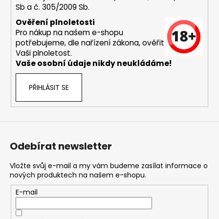
Sb a č. 305/2009 Sb.
a
j
Ověření plnoletosti
Pro nákup na našem e-shopu
í
potřebujeme, dle nařízení zákona, ověřit
t
Vaši plnoletost.
?
Vaše osobní údaje nikdy neukládáme!
PŘIHLÁSIT SE
HLEDAT
Odebírat newsletter
D
o
Vložte svůj e-mail a my vám budeme zasílat informace o
nových produktech na našem e-shopu.
p
o
E-mail
r
u