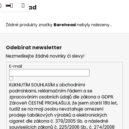
K
dat
Nákupní
Menu
Přihlášení
Barehead
Přejít
o
na
Zpět
Zpět
košík
š
obsah
í
Žádné produkty značky
Barehead
nebyly nalezeny...
C
k
Z
o
á
p
Odebírat newsletter
p
o
Nezmeškejte žádné novinky či slevy!
a
t
t
E-mail
ř
í
e
b
KLIKNUTÍM SOUHLASÍM s
obchodními
u
podmínkami,
reklamačním řádem a se
zpracováním osobních údajů dle zákona o
GDPR
.
j
Zároveň ČESTNĚ PROHLAŠUJI, že jsem starší 18ti let,
e
tudíž se na moji osobu nevztahuje omezení
t
prodeje tabákových výrobků a elektronických
e
cigaret dle zákona č. 379/2005 Sb. a následně
n
souvisejících zákonů č. 225/2006 Sb., č. 274/2008