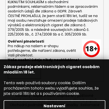
č
KLIKNUTÍM SOUHLASÍM s
obchodními
u
podmínkami,
reklamačním řádem a se zpracováním
j
osobních údajů dle zákona o
GDPR
. Zároveň
e
ČESTNĚ PROHLAŠUJI, že jsem starší 18ti let, tudíž se na
moji osobu nevztahuje omezení prodeje tabákových
m
výrobků a elektronických cigaret dle zákona č.
e
379/2005 Sb. a následně souvisejících zákonů č.
225/2006 Sb., č. 274/2008 Sb a č. 305/2009 Sb.
DEKANG
Ověření plnoletosti
DESERT
Pro nákup na našem e-shopu
SHIP
potřebujeme, dle nařízení zákona, ověřit
10ML
Vaši plnoletost.
18MG
Vaše osobní údaje nikdy neukládáme!
169
Zákaz prodeje elektronických cigaret osobám
Kč
mladším 18 let.
PŘIHLÁSIT SE
Původně:
195
Kč
Tento web používá soubory cookie. Dalším
procházením tohoto webu vyjadřujete souhlas, že
jste starší 18ti let a s používáním cookie.
Kontakty
Napište nám
Dopravné / poštovné
PROČ EKOSMOKE.cz
Mapa serveru
Slovník pojmů
Obchodní podmínky
Prodávané značky
Reklamace
Nastavení