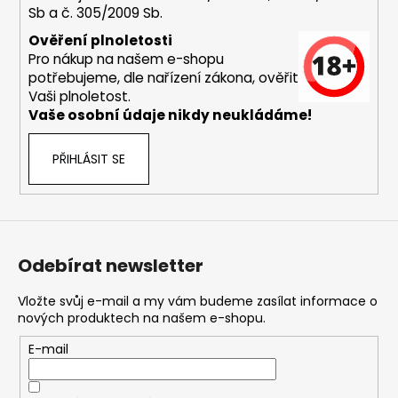
Sb a č. 305/2009 Sb.
a
j
Ověření plnoletosti
Pro nákup na našem e-shopu
í
potřebujeme, dle nařízení zákona, ověřit
t
Vaši plnoletost.
?
Vaše osobní údaje nikdy neukládáme!
PŘIHLÁSIT SE
HLEDAT
Odebírat newsletter
D
o
Vložte svůj e-mail a my vám budeme zasílat informace o
nových produktech na našem e-shopu.
p
o
E-mail
r
u