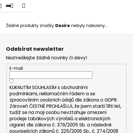
K
dat
Nákupní
Menu
Přihlášení
Desire
Přejít
o
na
Zpět
Zpět
košík
š
obsah
í
Žádné produkty značky
Desire
nebyly nalezeny...
C
k
Z
o
á
p
Odebírat newsletter
p
o
Nezmeškejte žádné novinky či slevy!
a
t
t
E-mail
ř
í
e
b
KLIKNUTÍM SOUHLASÍM s
obchodními
u
podmínkami,
reklamačním řádem a se
zpracováním osobních údajů dle zákona o
GDPR
.
j
Zároveň ČESTNĚ PROHLAŠUJI, že jsem starší 18ti let,
e
tudíž se na moji osobu nevztahuje omezení
t
prodeje tabákových výrobků a elektronických
e
cigaret dle zákona č. 379/2005 Sb. a následně
n
souvisejících zákonů č. 225/2006 Sb., č. 274/2008