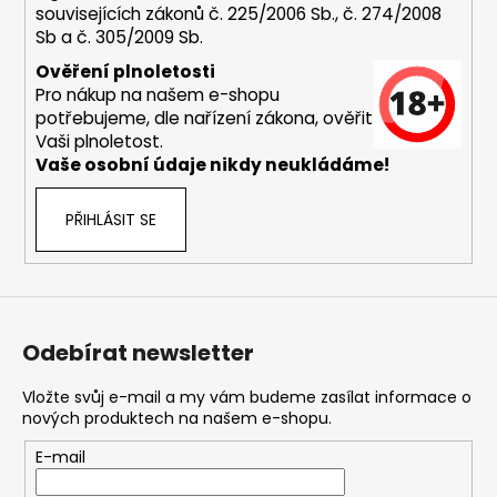
souvisejících zákonů č. 225/2006 Sb., č. 274/2008
a
Sb a č. 305/2009 Sb.
j
Ověření plnoletosti
í
Pro nákup na našem e-shopu
t
potřebujeme, dle nařízení zákona, ověřit
?
Vaši plnoletost.
Vaše osobní údaje nikdy neukládáme!
PŘIHLÁSIT SE
HLEDAT
Odebírat newsletter
D
o
Vložte svůj e-mail a my vám budeme zasílat informace o
p
nových produktech na našem e-shopu.
o
r
E-mail
u