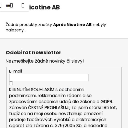
K
dat
Nákupní
Menu
Přihlášení
Après Nicotine AB
Přejít
o
na
Zpět
Zpět
košík
š
obsah
í
Žádné produkty značky
Après Nicotine AB
nebyly
C
nalezeny...
k
o
Z
p
á
o
Odebírat newsletter
p
t
Nezmeškejte žádné novinky či slevy!
a
ř
t
E-mail
e
í
b
u
KLIKNUTÍM SOUHLASÍM s
obchodními
podmínkami,
reklamačním řádem a se
j
zpracováním osobních údajů dle zákona o
GDPR
.
e
Zároveň ČESTNĚ PROHLAŠUJI, že jsem starší 18ti let,
t
tudíž se na moji osobu nevztahuje omezení
e
prodeje tabákových výrobků a elektronických
cigaret dle zákona č. 379/2005 Sb. a následně
n