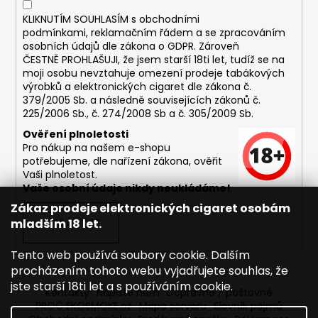
č
u
KLIKNUTÍM SOUHLASÍM s
obchodními
j
podmínkami,
reklamačním řádem a se zpracováním
e
osobních údajů dle zákona o
GDPR
. Zároveň
ČESTNĚ PROHLAŠUJI, že jsem starší 18ti let, tudíž se na
m
moji osobu nevztahuje omezení prodeje tabákových
e
výrobků a elektronických cigaret dle zákona č.
379/2005 Sb. a následně souvisejících zákonů č.
225/2006 Sb., č. 274/2008 Sb a č. 305/2009 Sb.
DEKANG
DESERT
Ověření plnoletosti
SHIP
Pro nákup na našem e-shopu
10ML
potřebujeme, dle nařízení zákona, ověřit
18MG
Vaši plnoletost.
169
Vaše osobní údaje nikdy neukládáme!
Kč
Zákaz prodeje elektronických cigaret osobám
Původně:
mladším 18 let.
PŘIHLÁSIT SE
195
Kč
Tento web používá soubory cookie. Dalším
procházením tohoto webu vyjadřujete souhlas, že
jste starší 18ti let a s používáním cookie.
Kontakty
Napište nám
Dopravné / poštovné
PROČ EKOSMOKE.cz
Mapa serveru
Slovník pojmů