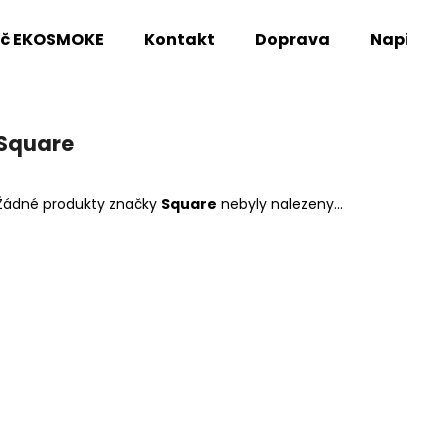
oč EKOSMOKE
Kontakt
Doprava
Napište
Co potřebujete najít?
Square
HLEDAT
Žádné produkty značky
Square
nebyly nalezeny...
Doporučujeme