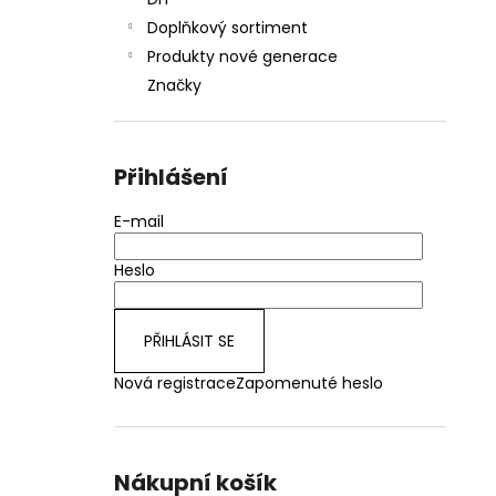
JOYETECH BF SS316 ATOMIZER 0,6OHM
l
Doplňkový sortiment
48 Kč
Produkty nové generace
Značky
Přihlášení
E-mail
Heslo
PŘIHLÁSIT SE
Nová registrace
Zapomenuté heslo
Nákupní košík