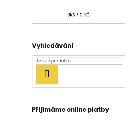
0
KS /
0 KČ
Vyhledávání
HLEDAT
Přijímáme online platby