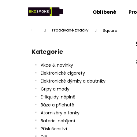
K
Přejít
na
o
Oblíbené
Pr
obsah
Zpět
Zpět
š
do
do
í
Domů
Prodávané značky
Square
k
obchodu
obchodu
P
o
Kategorie
Přeskočit
s
kategorie
t
Akce & novinky
r
Elektronické cigarety
a
Elektronické dýmky a doutníky
n
Gripy a mody
n
E-liquidy, náplně
í
Báze a příchutě
p
Atomizéry a tanky
a
Baterie, nabíjení
n
Příslušenství
e
DIY