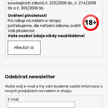
souvisejících zákonů č. 225/2006 Sb., č. 274/2008
a
Sb a č. 305/2009 Sb.
j
Ověření plnoletosti
í
Pro nákup na našem e-shopu
t
potřebujeme, dle nařízení zákona, ověřit
?
Vaši plnoletost.
Vaše osobní údaje nikdy neukládáme!
PŘIHLÁSIT SE
HLEDAT
Odebírat newsletter
D
o
Vložte svůj e-mail a my vám budeme zasílat informace o
p
nových produktech na našem e-shopu.
o
r
E-mail
u