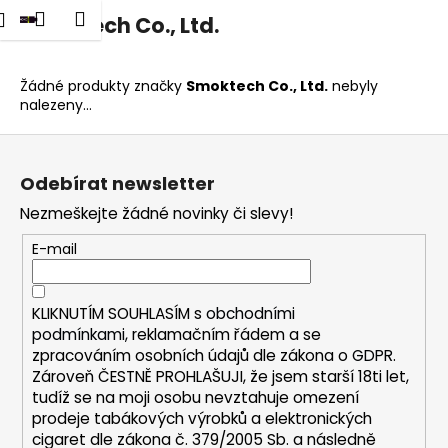
K
dat
Nákupní
Menu
Přihlášení
Smoktech Co., Ltd.
Přejít
o
na
Zpět
Zpět
košík
š
obsah
í
Žádné produkty značky
Smoktech Co., Ltd.
nebyly
C
nalezeny...
k
o
Z
p
á
o
Odebírat newsletter
p
t
Nezmeškejte žádné novinky či slevy!
a
ř
t
E-mail
e
í
b
u
KLIKNUTÍM SOUHLASÍM s
obchodními
podmínkami,
reklamačním řádem a se
j
zpracováním osobních údajů dle zákona o
GDPR
.
e
Zároveň ČESTNĚ PROHLAŠUJI, že jsem starší 18ti let,
t
tudíž se na moji osobu nevztahuje omezení
e
prodeje tabákových výrobků a elektronických
cigaret dle zákona č. 379/2005 Sb. a následně
n