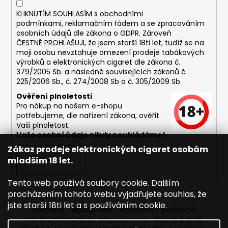
č
u
KLIKNUTÍM SOUHLASÍM s
obchodními
j
podmínkami,
reklamačním řádem a se zpracováním
e
osobních údajů dle zákona o
GDPR
. Zároveň
ČESTNĚ PROHLAŠUJI, že jsem starší 18ti let, tudíž se na
m
moji osobu nevztahuje omezení prodeje tabákových
e
výrobků a elektronických cigaret dle zákona č.
379/2005 Sb. a následně souvisejících zákonů č.
225/2006 Sb., č. 274/2008 Sb a č. 305/2009 Sb.
DEKANG
USA
Ověření plnoletosti
MIX
Pro nákup na našem e-shopu
10ML
potřebujeme, dle nařízení zákona, ověřit
11MG
Vaši plnoletost.
169
Vaše osobní údaje nikdy neukládáme!
Kč
Zákaz prodeje elektronických cigaret osobám
Původně:
mladším 18 let.
PŘIHLÁSIT SE
195
Kč
Tento web používá soubory cookie. Dalším
procházením tohoto webu vyjadřujete souhlas, že
jste starší 18ti let a s používáním cookie.
Kontakty
Napište nám
Dopravné / poštovné
PROČ EKOSMOKE.cz
Mapa serveru
Slovník pojmů