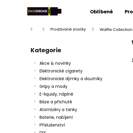
K
Přejít
na
o
Oblíbené
Pr
obsah
Zpět
Zpět
š
do
do
í
Domů
Prodávané značky
Waffle Collection
k
obchodu
obchodu
P
o
Kategorie
Přeskočit
s
kategorie
t
Akce & novinky
r
Elektronické cigarety
a
Elektronické dýmky a doutníky
n
Gripy a mody
n
E-liquidy, náplně
í
Báze a příchutě
p
Atomizéry a tanky
a
Baterie, nabíjení
n
Příslušenství
e
DIY