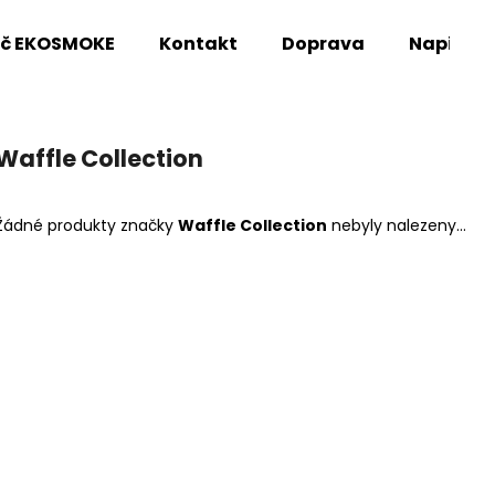
oč EKOSMOKE
Kontakt
Doprava
Napište
Co potřebujete najít?
Waffle Collection
HLEDAT
Žádné produkty značky
Waffle Collection
nebyly nalezeny...
Doporučujeme