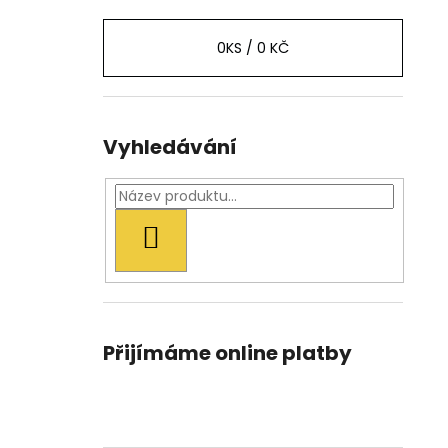
0
KS /
0 KČ
Vyhledávání
HLEDAT
Přijímáme online platby