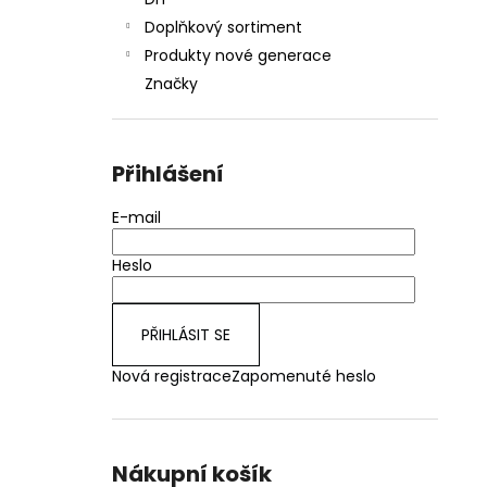
JOYETECH BF SS316 ATOMIZER 0,6OHM
l
Doplňkový sortiment
48 Kč
Produkty nové generace
Značky
Přihlášení
E-mail
Heslo
PŘIHLÁSIT SE
Nová registrace
Zapomenuté heslo
Nákupní košík