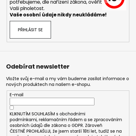
č
potřebujeme, dle nařízení zákona, ověřit
u
Vaši plnoletost.
j
Vaše osobní údaje nikdy neukládáme!
e
m
PŘIHLÁSIT SE
e
ASPIRE
BVC
ŽHAVÍCÍ
Odebírat newsletter
HLAVA
1,8OHM
Vložte svůj e-mail a my vám budeme zasílat informace o
43
nových produktech na našem e-shopu.
Kč
E-mail
KLIKNUTÍM SOUHLASÍM s
obchodními
podmínkami,
reklamačním řádem a se zpracováním
osobních údajů dle zákona o
GDPR
. Zároveň
ČESTNĚ PROHLAŠUJI, že jsem starší 18ti let, tudíž se na