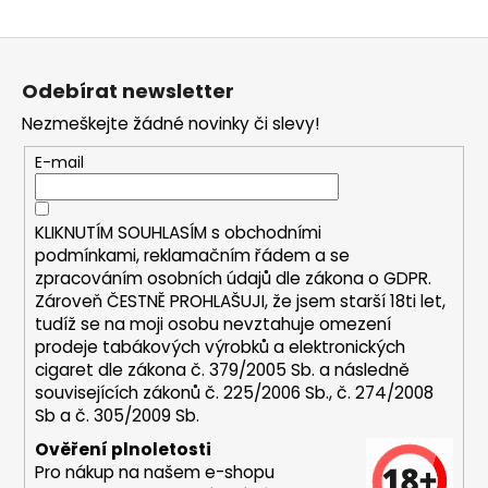
a
Z
j
á
í
Odebírat newsletter
p
t
Nezmeškejte žádné novinky či slevy!
a
?
t
E-mail
í
KLIKNUTÍM SOUHLASÍM s
obchodními
HLEDAT
podmínkami,
reklamačním řádem a se
zpracováním osobních údajů dle zákona o
GDPR
.
Zároveň ČESTNĚ PROHLAŠUJI, že jsem starší 18ti let,
tudíž se na moji osobu nevztahuje omezení
D
prodeje tabákových výrobků a elektronických
o
cigaret dle zákona č. 379/2005 Sb. a následně
p
souvisejících zákonů č. 225/2006 Sb., č. 274/2008
Sb a č. 305/2009 Sb.
o
r
Ověření plnoletosti
u
Pro nákup na našem e-shopu