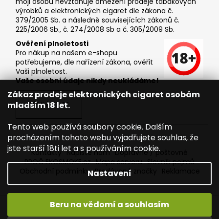
moji osobu nevztahuje omezení prodeje tabákových
výrobků a elektronických cigaret dle zákona č.
379/2005 Sb. a následně souvisejících zákonů č.
225/2006 Sb., č. 274/2008 Sb a č. 305/2009 Sb.
Ověření plnoletosti
Pro nákup na našem e-shopu
potřebujeme, dle nařízení zákona, ověřit
Vaši plnoletost.
Vaše osobní údaje nikdy neukládáme!
Zákaz prodeje elektronických cigaret osobám
mladším 18 let.
PŘIHLÁSIT SE
Tento web používá soubory cookie. Dalším
procházením tohoto webu vyjadřujete souhlas, že
jste starší 18ti let a s používáním cookie.
Kontakty
Napište nám
Dopravné / poštovné
PROČ EKOSMOKE.cz
Mapa serveru
Slovník pojmů
Obchodní podmínky
Prodávané značky
Reklamace
Nastavení
Beru na vědomí a souhlasím
Vytvořil Shoptet