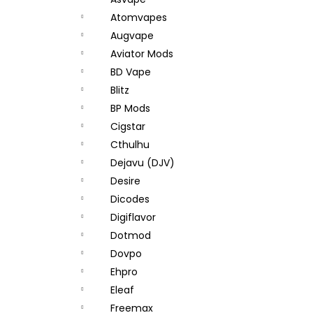
JOYETECH BF SS316 ATOMIZER 0,6OHM
l
Atomvapes
48 Kč
Augvape
Aviator Mods
BD Vape
Blitz
BP Mods
Cigstar
Cthulhu
Dejavu (DJV)
Desire
Dicodes
Digiflavor
Dotmod
Dovpo
Ehpro
Eleaf
Freemax