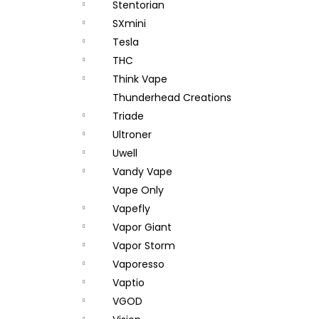
Stentorian
SXmini
Tesla
THC
Think Vape
Thunderhead Creations
Triade
Ultroner
Uwell
Vandy Vape
Vape Only
Vapefly
Vapor Giant
Vapor Storm
Vaporesso
Vaptio
VGOD