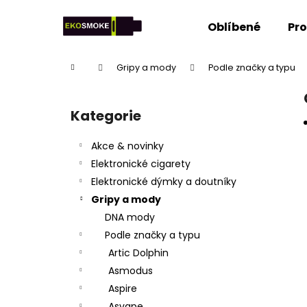
K
Přejít
na
o
Oblíbené
Pr
obsah
Zpět
Zpět
š
do
do
í
Domů
Gripy a mody
Podle značky a typu
k
obchodu
obchodu
P
o
Kategorie
Přeskočit
s
kategorie
t
Akce & novinky
r
Elektronické cigarety
a
Elektronické dýmky a doutníky
n
Gripy a mody
n
DNA mody
í
Podle značky a typu
p
Artic Dolphin
a
Asmodus
n
Aspire
e
Asvape