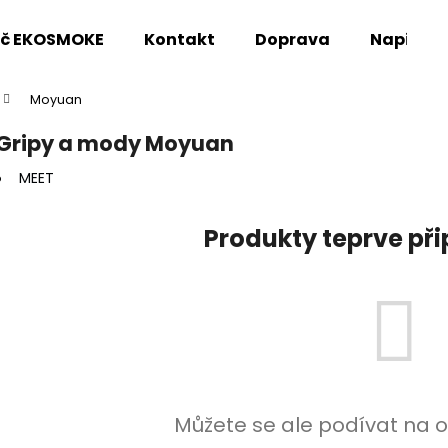
oč EKOSMOKE
Kontakt
Doprava
Napište
Moyuan
Co potřebujete najít?
Gripy a mody Moyuan
MEET
HLEDAT
Produkty teprve př
Doporučujeme
Můžete se ale podívat na o