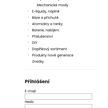
Mechanické mody
E-liquidy, náplně
Báze a příchutě
Atomizéry a tanky
Baterie, nabíjení
Příslušenství
DIY
Doplňkový sortiment
Produkty nové generace
Značky
Přihlášení
E-mail
Heslo