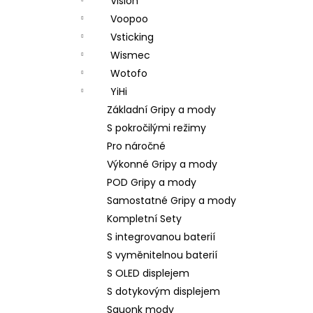
Vision
Voopoo
Vsticking
Wismec
Wotofo
YiHi
Základní Gripy a mody
S pokročilými režimy
Pro náročné
Výkonné Gripy a mody
POD Gripy a mody
Samostatné Gripy a mody
Kompletní Sety
S integrovanou baterií
S vyměnitelnou baterií
S OLED displejem
S dotykovým displejem
Squonk mody