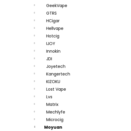
GeekVape
GTRS
HCigar
Hellvape
Hotcig
IJOY
Innokin
JDI
Joyetech
Kangertech
KIZOKU
Lost Vape
Lvs
Matrix
Mechlyfe
Microcig
Moyuan