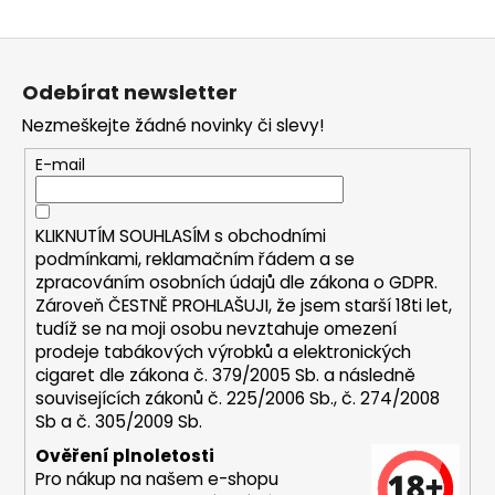
a
Z
j
á
í
Odebírat newsletter
p
t
Nezmeškejte žádné novinky či slevy!
a
?
t
E-mail
í
KLIKNUTÍM SOUHLASÍM s
obchodními
HLEDAT
podmínkami,
reklamačním řádem a se
zpracováním osobních údajů dle zákona o
GDPR
.
Zároveň ČESTNĚ PROHLAŠUJI, že jsem starší 18ti let,
tudíž se na moji osobu nevztahuje omezení
D
prodeje tabákových výrobků a elektronických
o
cigaret dle zákona č. 379/2005 Sb. a následně
p
souvisejících zákonů č. 225/2006 Sb., č. 274/2008
Sb a č. 305/2009 Sb.
o
r
Ověření plnoletosti
u
Pro nákup na našem e-shopu