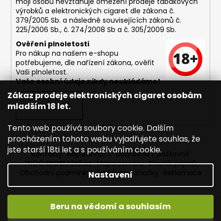
moji osobu nevztahuje omezení prodeje tabákových
výrobků a elektronických cigaret dle zákona č.
379/2005 Sb. a následně souvisejících zákonů č.
225/2006 Sb., č. 274/2008 Sb a č. 305/2009 Sb.
Ověření plnoletosti
Pro nákup na našem e-shopu
potřebujeme, dle nařízení zákona, ověřit
Vaši plnoletost.
Vaše osobní údaje nikdy neukládáme!
Zákaz prodeje elektronických cigaret osobám
mladším 18 let.
PŘIHLÁSIT SE
Tento web používá soubory cookie. Dalším
procházením tohoto webu vyjadřujete souhlas, že
jste starší 18ti let a s používáním cookie.
Kontakty
Napište nám
Dopravné / poštovné
PROČ EKOSMOKE.cz
Mapa serveru
Slovník pojmů
Obchodní podmínky
Prodávané značky
Reklamace
Nastavení
Beru na vědomí a souhlasím
Vytvořil Shoptet