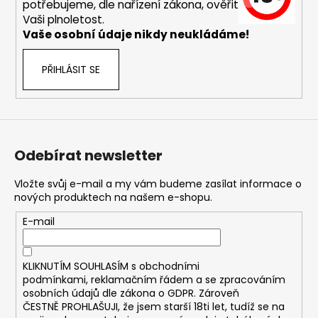
č
potřebujeme, dle nařízení zákona, ověřit
u
Vaši plnoletost.
j
Vaše osobní údaje nikdy neukládáme!
e
m
PŘIHLÁSIT SE
e
DEKANG
MENTOL
10ML
Odebírat newsletter
11MG
169
Vložte svůj e-mail a my vám budeme zasílat informace o
Kč
nových produktech na našem e-shopu.
Původně:
195
E-mail
Kč
KLIKNUTÍM SOUHLASÍM s
obchodními
podmínkami,
reklamačním řádem a se zpracováním
osobních údajů dle zákona o
GDPR
. Zároveň
ČESTNĚ PROHLAŠUJI, že jsem starší 18ti let, tudíž se na