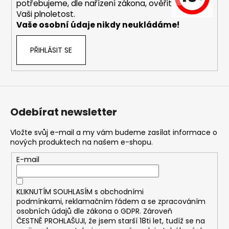
č
potřebujeme, dle nařízení zákona, ověřit
u
Vaši plnoletost.
j
Vaše osobní údaje nikdy neukládáme!
e
m
PŘIHLÁSIT SE
e
ASPIRE
BVC
ŽHAVÍCÍ
Odebírat newsletter
HLAVA
1,8OHM
Vložte svůj e-mail a my vám budeme zasílat informace o
43
nových produktech na našem e-shopu.
Kč
E-mail
KLIKNUTÍM SOUHLASÍM s
obchodními
podmínkami,
reklamačním řádem a se zpracováním
osobních údajů dle zákona o
GDPR
. Zároveň
ČESTNĚ PROHLAŠUJI, že jsem starší 18ti let, tudíž se na