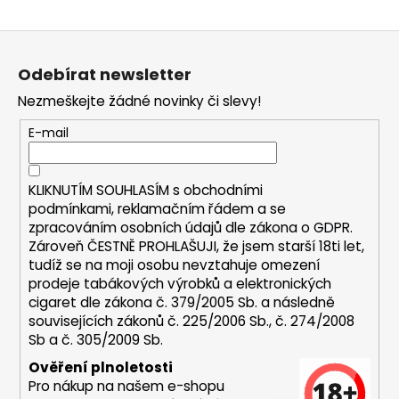
a
Z
j
á
í
Odebírat newsletter
p
t
Nezmeškejte žádné novinky či slevy!
a
?
t
E-mail
í
KLIKNUTÍM SOUHLASÍM s
obchodními
HLEDAT
podmínkami,
reklamačním řádem a se
zpracováním osobních údajů dle zákona o
GDPR
.
Zároveň ČESTNĚ PROHLAŠUJI, že jsem starší 18ti let,
tudíž se na moji osobu nevztahuje omezení
D
prodeje tabákových výrobků a elektronických
o
cigaret dle zákona č. 379/2005 Sb. a následně
p
souvisejících zákonů č. 225/2006 Sb., č. 274/2008
Sb a č. 305/2009 Sb.
o
r
Ověření plnoletosti
u
Pro nákup na našem e-shopu