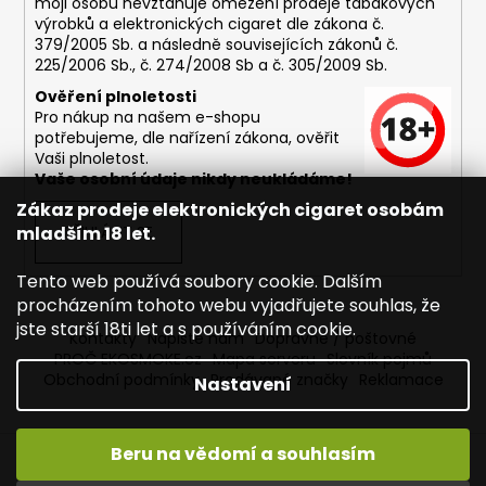
moji osobu nevztahuje omezení prodeje tabákových
výrobků a elektronických cigaret dle zákona č.
379/2005 Sb. a následně souvisejících zákonů č.
225/2006 Sb., č. 274/2008 Sb a č. 305/2009 Sb.
Ověření plnoletosti
Pro nákup na našem e-shopu
potřebujeme, dle nařízení zákona, ověřit
Vaši plnoletost.
Vaše osobní údaje nikdy neukládáme!
Zákaz prodeje elektronických cigaret osobám
mladším 18 let.
PŘIHLÁSIT SE
Tento web používá soubory cookie. Dalším
procházením tohoto webu vyjadřujete souhlas, že
jste starší 18ti let a s používáním cookie.
Kontakty
Napište nám
Dopravné / poštovné
PROČ EKOSMOKE.cz
Mapa serveru
Slovník pojmů
Obchodní podmínky
Prodávané značky
Reklamace
Nastavení
Beru na vědomí a souhlasím
Vytvořil Shoptet