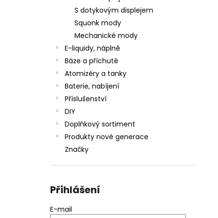
S dotykovým displejem
Squonk mody
Mechanické mody
E-liquidy, náplně
Báze a příchutě
Atomizéry a tanky
Baterie, nabíjení
Příslušenství
DIY
Doplňkový sortiment
Produkty nové generace
Značky
Přihlášení
E-mail