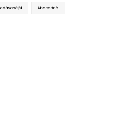
SHIP 10ML 18MG
rodávanější
Abecedně
č