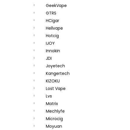
GeekVape
GTRS
HCigar
Hellvape
Hotcig
IJOY
Innokin
JDI
Joyetech
Kangertech
KIZOKU
Lost Vape
Lvs
Matrix
Mechlyfe
Microcig
Moyuan