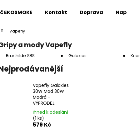
oč EKOSMOKE
Kontakt
Doprava
Napište
Vapefly
Co potřebujete najít?
Gripy a mody Vapefly
Brunhilde SBS
Galaxies
Krie
HLEDAT
Nejprodávanější
Doporučujeme
Vapefly Galaxies
30W Mod 30W
Modrá -
VÝPRODEJ.
Ihned k odeslání
(1 ks)
579 Kč