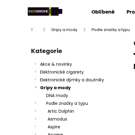
K
Přejít
na
o
Oblíbené
Pr
obsah
Zpět
Zpět
š
do
do
í
Domů
Gripy a mody
Podle značky a typu
k
obchodu
obchodu
P
o
Kategorie
Přeskočit
s
kategorie
t
Akce & novinky
r
Elektronické cigarety
a
Elektronické dýmky a doutníky
n
Gripy a mody
n
DNA mody
í
Podle značky a typu
p
Artic Dolphin
a
Asmodus
n
Aspire
e
Asvape