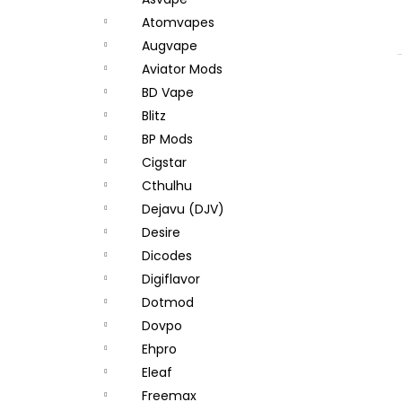
JOYETECH BF SS316 ATOMIZER 0,6OHM
l
Atomvapes
48 Kč
Augvape
Aviator Mods
BD Vape
Blitz
BP Mods
Cigstar
Cthulhu
Dejavu (DJV)
Desire
Dicodes
Digiflavor
Dotmod
Dovpo
Ehpro
Eleaf
Freemax