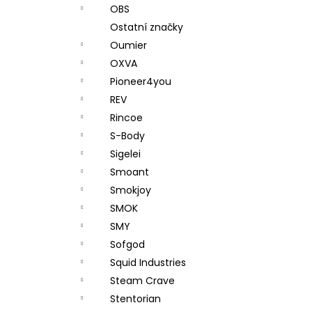
OBS
Ostatní značky
Oumier
OXVA
Pioneer4you
REV
Rincoe
S-Body
Sigelei
Smoant
Smokjoy
SMOK
SMY
Sofgod
Squid Industries
Steam Crave
Stentorian