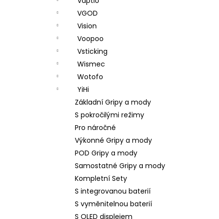
Vaptio
VGOD
Vision
Voopoo
Vsticking
Wismec
Wotofo
YiHi
Základní Gripy a mody
S pokročilými režimy
Pro náročné
Výkonné Gripy a mody
POD Gripy a mody
Samostatné Gripy a mody
Kompletní Sety
S integrovanou baterií
S vyměnitelnou baterií
S OLED displejem