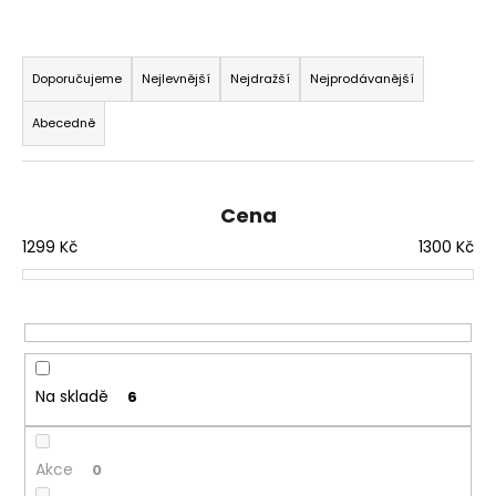
a
Ř
j
a
í
Doporučujeme
Nejlevnější
Nejdražší
Nejprodávanější
z
t
Abecedně
e
?
n
í
Cena
p
1299
Kč
1300
Kč
r
HLEDAT
o
d
u
D
k
o
t
Na skladě
p
6
ů
o
r
Akce
0
u