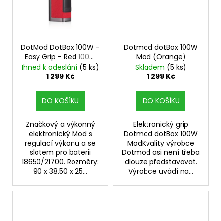
DotMod DotBox 100W -
Dotmod dotBox 100W
Easy Grip - Red
100W
Mod (Orange)
Mod
Ihned k odeslání
(5 ks)
Skladem
(5 ks)
1 299 Kč
1 299 Kč
DO KOŠÍKU
DO KOŠÍKU
Značkový a výkonný
Elektronický grip
elektronický Mod s
Dotmod dotBox 100W
regulací výkonu a se
ModKvality výrobce
slotem pro baterii
Dotmod asi není třeba
18650/21700. Rozměry:
dlouze představovat.
90 x 38.50 x 25...
Výrobce uvádí na...