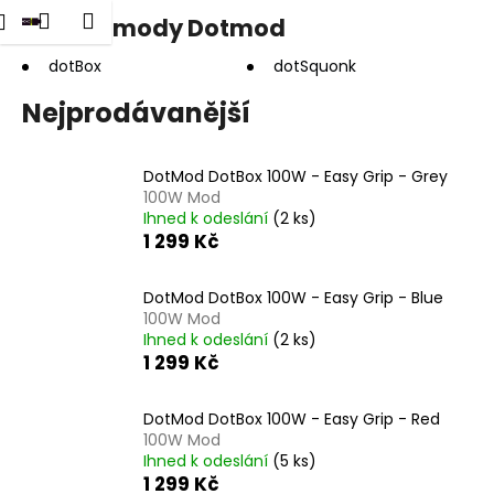
K
dat
Nákupní
Menu
Přihlášení
Gripy a mody Dotmod
Přejít
o
na
Zpět
Zpět
košík
š
obsah
dotBox
dotSquonk
í
Nejprodávanější
C
k
o
p
DotMod DotBox 100W - Easy Grip - Grey
100W Mod
o
Ihned k odeslání
(2 ks)
t
1 299 Kč
ř
e
DotMod DotBox 100W - Easy Grip - Blue
b
100W Mod
Ihned k odeslání
(2 ks)
u
1 299 Kč
j
e
DotMod DotBox 100W - Easy Grip - Red
t
100W Mod
e
Ihned k odeslání
(5 ks)
1 299 Kč
n