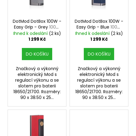
p
r
o
DotMod DotBox 100W -
DotMod DotBox 100W -
Easy Grip - Grey
100W
Easy Grip - Blue
100W
d
Mod
Mod
Ihned k odeslání
(2 ks)
Ihned k odeslání
(2 ks)
u
1 299 Kč
1 299 Kč
k
t
DO KOŠÍKU
DO KOŠÍKU
ů
Značkový a výkonný
Značkový a výkonný
elektronický Mod s
elektronický Mod s
regulací výkonu a se
regulací výkonu a se
slotem pro baterii
slotem pro baterii
18650/21700. Rozměry:
18650/21700. Rozměry:
90 x 38.50 x 25...
90 x 38.50 x 25...