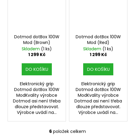
Dotmod dotBox 100W
Dotmod dotBox 100W
Mod (Brown)
Mod (Red)
Skladem
(1 ks)
Skladem
(1 ks)
1 299 Kč
1 299 Kč
DO KOŠÍKU
DO KOŠÍKU
Elektronický grip
Elektronický grip
Dotmod dotBox 100W
Dotmod dotBox 100W
ModKvality výrobce
ModKvality výrobce
Dotmod asi není třeba
Dotmod asi není třeba
dlouze představovat.
dlouze představovat.
Výrobce uvádí na...
Výrobce uvádí na...
6
položek celkem
O