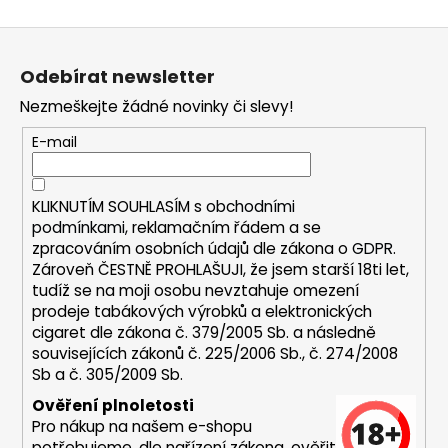
v
Z
l
á
á
Odebírat newsletter
d
p
a
Nezmeškejte žádné novinky či slevy!
a
c
t
E-mail
í
í
p
r
KLIKNUTÍM SOUHLASÍM s
obchodními
v
podmínkami,
reklamačním řádem a se
k
zpracováním osobních údajů dle zákona o
GDPR
.
y
Zároveň ČESTNĚ PROHLAŠUJI, že jsem starší 18ti let,
v
tudíž se na moji osobu nevztahuje omezení
ý
prodeje tabákových výrobků a elektronických
p
cigaret dle zákona č. 379/2005 Sb. a následně
i
souvisejících zákonů č. 225/2006 Sb., č. 274/2008
s
Sb a č. 305/2009 Sb.
u
Ověření plnoletosti
Pro nákup na našem e-shopu
potřebujeme, dle nařízení zákona, ověřit