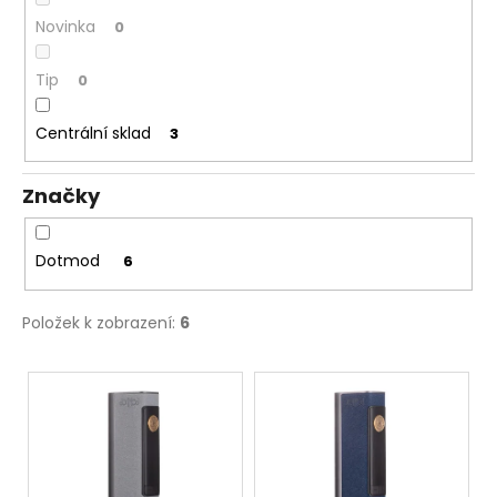
č
u
Novinka
0
j
e
Tip
0
m
e
Centrální sklad
3
DEKANG
Značky
DESERT
SHIP
10ML
Dotmod
6
18MG
169
Kč
Položek k zobrazení:
6
Původně:
195
Kč
V
ý
p
i
s