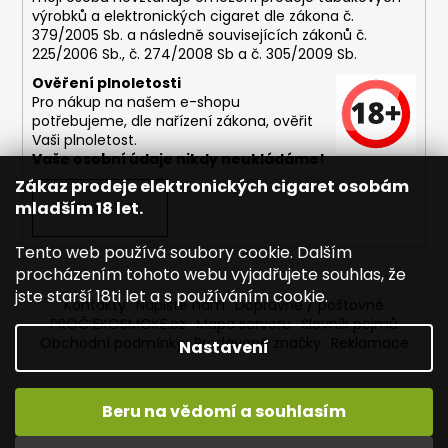
výrobků a elektronických cigaret dle zákona č.
379/2005 Sb. a následně souvisejících zákonů č.
225/2006 Sb., č. 274/2008 Sb a č. 305/2009 Sb.
Ověření plnoletosti
Pro nákup na našem e-shopu
potřebujeme, dle nařízení zákona, ověřit
Vaši plnoletost.
Vaše osobní údaje nikdy neukládáme!
Zákaz prodeje elektronických cigaret osobám
mladším 18 let.
PŘIHLÁSIT SE
Tento web používá soubory cookie. Dalším
procházením tohoto webu vyjadřujete souhlas, že
jste starší 18ti let a s používáním cookie.
Kontakty
Napište nám
Dopravné / poštovné
PROČ EKOSMOKE.cz
Mapa serveru
Slovník pojmů
Obchodní podmínky
Prodávané značky
Reklamace
Nastavení
Beru na vědomí a souhlasím
Vytvořil Shoptet
Copyright 2026
EKOSMOKE - Specialista na e-cigarety
.