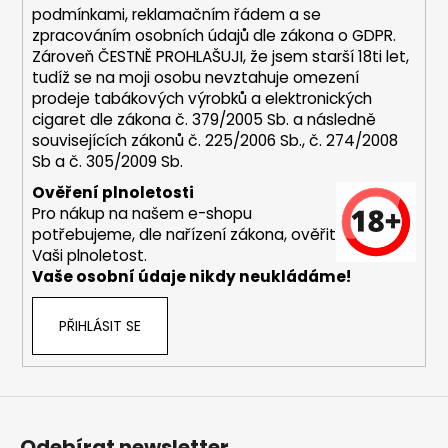
č
podmínkami,
reklamačním řádem a se
u
zpracováním osobních údajů dle zákona o
GDPR
.
j
Zároveň ČESTNĚ PROHLAŠUJI, že jsem starší 18ti let,
e
tudíž se na moji osobu nevztahuje omezení
m
prodeje tabákových výrobků a elektronických
e
cigaret dle zákona č. 379/2005 Sb. a následně
souvisejících zákonů č. 225/2006 Sb., č. 274/2008
Sb a č. 305/2009 Sb.
DEKANG
DESERT
Ověření plnoletosti
SHIP
Pro nákup na našem e-shopu
10ML
potřebujeme, dle nařízení zákona, ověřit
11MG
Vaši plnoletost.
169
Vaše osobní údaje nikdy neukládáme!
Kč
Původně:
195
PŘIHLÁSIT SE
Kč
Odebírat newsletter