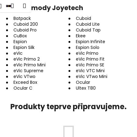
K
dat
Nákupní
Menu
Přihlášení
Gripy a mody Joyetech
Přejít
o
na
Zpět
Zpět
košík
š
obsah
Batpack
Cuboid
Cuboid 200
Cuboid Lite
í
Cuboid Pro
Cuboid Tap
C
k
CuBox
Ekee
o
Espion
Espion Infinite
p
Espion Silk
Espion Solo
eVic
eVic Primo
o
eVic Primo 2
eVic Primo Fit
t
eVic Primo Mini
eVic Primo SE
eVic Supreme
eVic VTC Mini
ř
eVic VTwo
eVic VTwo Mini
e
Exceed Box
Ocular
b
Ocular C
Ultex T80
u
j
Produkty teprve připravujeme.
e
t
e
n