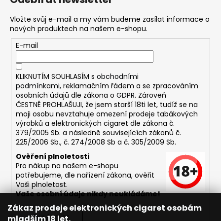
Vložte svůj e-mail a my vám budeme zasílat informace o
nových produktech na našem e-shopu.
E-mail
KLIKNUTÍM SOUHLASÍM s
obchodními
podmínkami,
reklamačním řádem a se zpracováním
osobních údajů dle zákona o
GDPR
. Zároveň
ČESTNĚ PROHLAŠUJI, že jsem starší 18ti let, tudíž se na
moji osobu nevztahuje omezení prodeje tabákových
výrobků a elektronických cigaret dle zákona č.
379/2005 Sb. a následně souvisejících zákonů č.
225/2006 Sb., č. 274/2008 Sb a č. 305/2009 Sb.
Ověření plnoletosti
Pro nákup na našem e-shopu
potřebujeme, dle nařízení zákona, ověřit
Vaši plnoletost.
Vaše osobní údaje nikdy neukládáme!
Zákaz prodeje elektronických cigaret osobám
mladším 18 let.
PŘIHLÁSIT SE