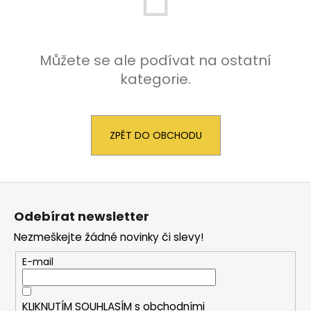
a
j
í
Můžete se ale podívat na ostatní
t
kategorie.
?
ZPĚT DO OBCHODU
HLEDAT
Z
á
Odebírat newsletter
D
p
o
Nezmeškejte žádné novinky či slevy!
a
p
t
E-mail
o
í
r
u
KLIKNUTÍM SOUHLASÍM s
obchodními