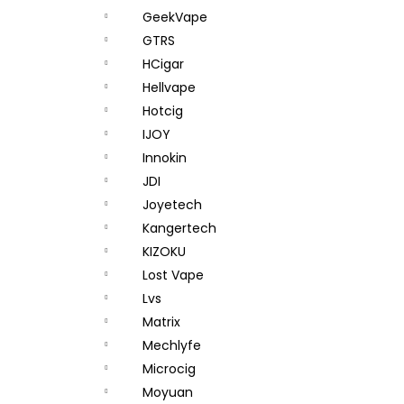
GeekVape
GTRS
HCigar
Hellvape
Hotcig
IJOY
Innokin
JDI
Joyetech
Kangertech
KIZOKU
Lost Vape
Lvs
Matrix
Mechlyfe
Microcig
Moyuan