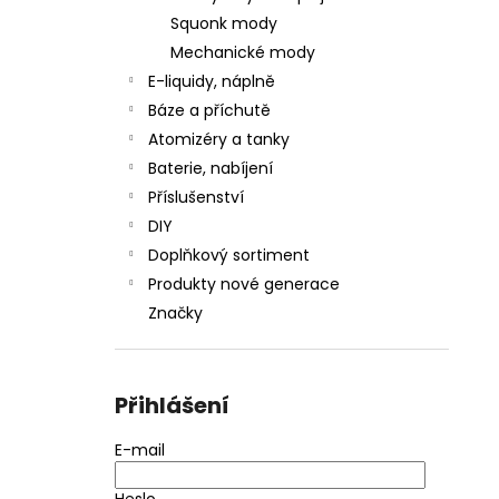
Squonk mody
Mechanické mody
E-liquidy, náplně
Báze a příchutě
Atomizéry a tanky
Baterie, nabíjení
Příslušenství
DIY
Doplňkový sortiment
Produkty nové generace
Značky
Přihlášení
E-mail