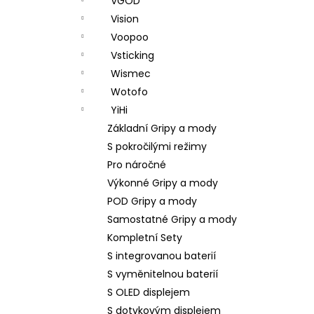
VGOD
Vision
Voopoo
Vsticking
Wismec
Wotofo
YiHi
Základní Gripy a mody
S pokročilými režimy
Pro náročné
Výkonné Gripy a mody
POD Gripy a mody
Samostatné Gripy a mody
Kompletní Sety
S integrovanou baterií
S vyměnitelnou baterií
S OLED displejem
S dotykovým displejem