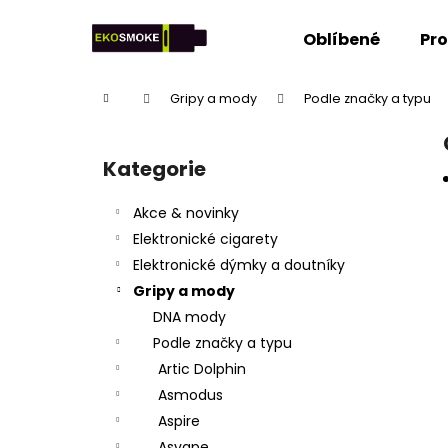
K
Přejít
na
o
Oblíbené
Pr
obsah
Zpět
Zpět
š
do
do
í
Domů
Gripy a mody
Podle značky a typu
k
obchodu
obchodu
P
o
Kategorie
Přeskočit
s
kategorie
t
Akce & novinky
r
Elektronické cigarety
a
Elektronické dýmky a doutníky
n
Gripy a mody
n
DNA mody
í
Podle značky a typu
p
Artic Dolphin
a
Asmodus
n
Aspire
e
Asvape