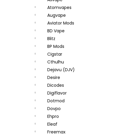
JOYETECH BF SS316 ATOMIZER 0,6OHM
l
Atomvapes
48 Kč
Augvape
Aviator Mods
BD Vape
Blitz
BP Mods
Cigstar
Cthulhu
Dejavu (DJV)
Desire
Dicodes
Digiflavor
Dotmod
Dovpo
Ehpro
Eleaf
Freemax