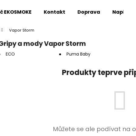
oč EKOSMOKE
Kontakt
Doprava
Napište
Vapor Storm
Co potřebujete najít?
Gripy a mody Vapor Storm
ECO
Puma Baby
HLEDAT
Produkty teprve př
Doporučujeme
Můžete se ale podívat na o