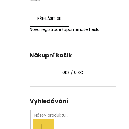
Heslo
PŘIHLÁSIT SE
Nová registrace
Zapomenuté heslo
Nákupní košík
0
KS /
0 KČ
Vyhledávání
HLEDAT