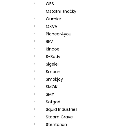
OBS
Ostatní značky
Oumier
OXVA
Pioneer4you
REV
Rincoe
S-Body
Sigelei
Smoant
Smokjoy
SMOK
SMY
Sofgod
Squid Industries
Steam Crave
Stentorian