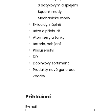
S dotykovým displejem
Squonk mody
Mechanické mody
E-liquidy, náplně
Báze a příchutě
Atomizéry a tanky
Baterie, nabíjení
Příslušenství
DIY
Doplňkový sortiment
Produkty nové generace
Značky
Přihlášení
E-mail