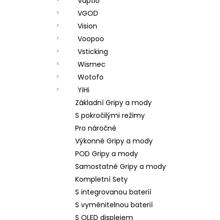
Vaptio
VGOD
Vision
Voopoo
Vsticking
Wismec
Wotofo
YiHi
Základní Gripy a mody
S pokročilými režimy
Pro náročné
Výkonné Gripy a mody
POD Gripy a mody
Samostatné Gripy a mody
Kompletní Sety
S integrovanou baterií
S vyměnitelnou baterií
S OLED displejem