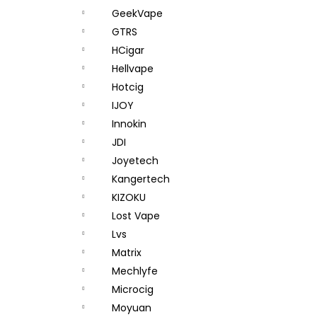
GeekVape
GTRS
HCigar
Hellvape
Hotcig
IJOY
Innokin
JDI
Joyetech
Kangertech
KIZOKU
Lost Vape
Lvs
Matrix
Mechlyfe
Microcig
Moyuan