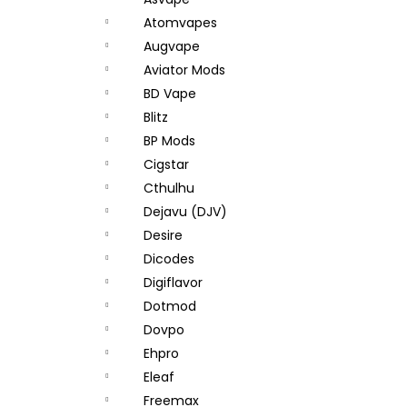
JOYETECH BF SS316 ATOMIZER 0,6OHM
l
Atomvapes
48 Kč
Augvape
Aviator Mods
BD Vape
Blitz
BP Mods
Cigstar
Cthulhu
Dejavu (DJV)
Desire
Dicodes
Digiflavor
Dotmod
Dovpo
Ehpro
Eleaf
Freemax