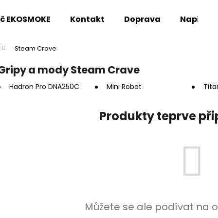
oč EKOSMOKE
Kontakt
Doprava
Napište
Steam Crave
Co potřebujete najít?
Gripy a mody Steam Crave
Hadron Pro DNA250C
Mini Robot
Tit
HLEDAT
Produkty teprve př
Doporučujeme
Můžete se ale podívat na o