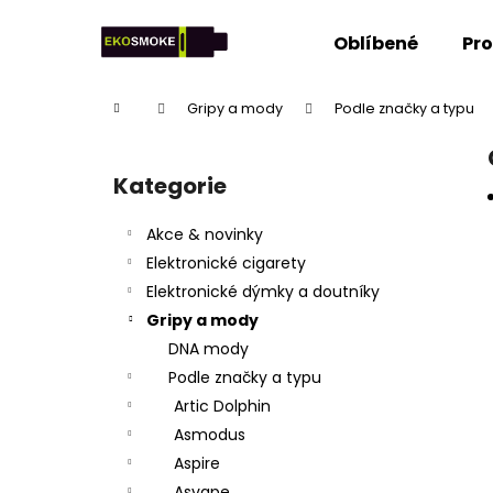
K
Přejít
na
o
Oblíbené
Pr
obsah
Zpět
Zpět
š
do
do
í
Domů
Gripy a mody
Podle značky a typu
k
obchodu
obchodu
P
o
Kategorie
Přeskočit
s
kategorie
t
Akce & novinky
r
Elektronické cigarety
a
Elektronické dýmky a doutníky
n
Gripy a mody
n
DNA mody
í
Podle značky a typu
p
Artic Dolphin
a
Asmodus
n
Aspire
e
Asvape