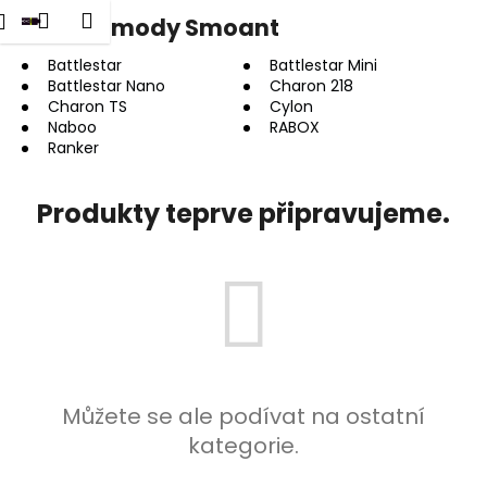
K
dat
Nákupní
Menu
Přihlášení
Gripy a mody Smoant
Přejít
o
na
Zpět
Zpět
košík
š
obsah
Battlestar
Battlestar Mini
Battlestar Nano
Charon 218
í
Charon TS
Cylon
C
k
Naboo
RABOX
o
Ranker
p
o
Produkty teprve připravujeme.
t
ř
e
b
u
j
e
Můžete se ale podívat na ostatní
t
kategorie.
e
n