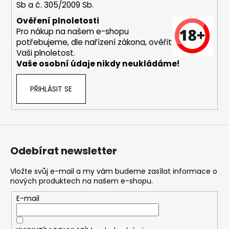
č
Sb a č. 305/2009 Sb.
u
Ověření plnoletosti
j
Pro nákup na našem e-shopu
e
potřebujeme, dle nařízení zákona, ověřit
m
Vaši plnoletost.
e
Vaše osobní údaje nikdy neukládáme!
DEKANG
PŘIHLÁSIT SE
MALINA
10ML
11MG
169
Kč
Původně:
Odebírat newsletter
195
Kč
Vložte svůj e-mail a my vám budeme zasílat informace o
nových produktech na našem e-shopu.
E-mail