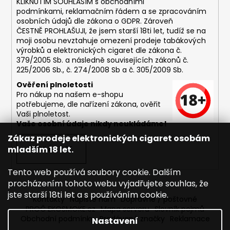
KLIKNUTÍM SOUHLASÍM s
obchodními
podmínkami,
reklamačním řádem a se zpracováním
osobních údajů dle zákona o
GDPR
. Zároveň
ČESTNĚ PROHLAŠUJI, že jsem starší 18ti let, tudíž se na
moji osobu nevztahuje omezení prodeje tabákových
výrobků a elektronických cigaret dle zákona č.
379/2005 Sb. a následně souvisejících zákonů č.
225/2006 Sb., č. 274/2008 Sb a č. 305/2009 Sb.
Ověření plnoletosti
Pro nákup na našem e-shopu
potřebujeme, dle nařízení zákona, ověřit
Vaši plnoletost.
Vaše osobní údaje nikdy neukládáme!
Zákaz prodeje elektronických cigaret osobám
mladším 18 let.
PŘIHLÁSIT SE
Tento web používá soubory cookie. Dalším
procházením tohoto webu vyjadřujete souhlas, že
jste starší 18ti let a s používáním cookie.
Kontakty
Napište nám
Dopravné / poštovné
PROČ EKOSMOKE.cz
Mapa serveru
Slovník pojmů
Obchodní podmínky
Prodávané značky
Reklamace
Nastavení