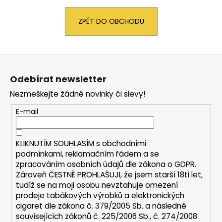
a
ZPĚT DO OBCHODU
j
í
t
Z
?
á
Odebírat newsletter
p
Nezmeškejte žádné novinky či slevy!
a
t
E-mail
HLEDAT
í
KLIKNUTÍM SOUHLASÍM s
obchodními
podmínkami,
reklamačním řádem a se
D
zpracováním osobních údajů dle zákona o
GDPR
.
o
Zároveň ČESTNĚ PROHLAŠUJI, že jsem starší 18ti let,
p
tudíž se na moji osobu nevztahuje omezení
o
prodeje tabákových výrobků a elektronických
r
cigaret dle zákona č. 379/2005 Sb. a následně
u
souvisejících zákonů č. 225/2006 Sb., č. 274/2008