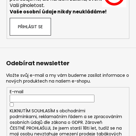
č
Vaši plnoletost.
u
Vaše osobní údaje nikdy neukládáme!
j
e
m
PŘIHLÁSIT SE
e
DEKANG
DESERT
SHIP
Odebírat newsletter
10ML
18MG
Vložte svůj e-mail a my vám budeme zasílat informace o
169
nových produktech na našem e-shopu.
Kč
Původně:
E-mail
195
Kč
KLIKNUTÍM SOUHLASÍM s
obchodními
podmínkami,
reklamačním řádem a se zpracováním
osobních údajů dle zákona o
GDPR
. Zároveň
ČESTNĚ PROHLAŠUJI, že jsem starší 18ti let, tudíž se na
moji osobu nevztahuje omezení prodeje tabákových