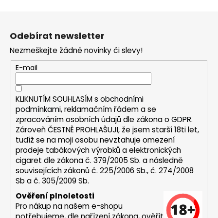
a
Z
j
á
í
Odebírat newsletter
p
t
Nezmeškejte žádné novinky či slevy!
a
?
t
E-mail
í
KLIKNUTÍM SOUHLASÍM s
obchodními
podmínkami,
reklamačním řádem a se
HLEDAT
zpracováním osobních údajů dle zákona o
GDPR
.
Zároveň ČESTNĚ PROHLAŠUJI, že jsem starší 18ti let,
tudíž se na moji osobu nevztahuje omezení
prodeje tabákových výrobků a elektronických
D
cigaret dle zákona č. 379/2005 Sb. a následně
o
souvisejících zákonů č. 225/2006 Sb., č. 274/2008
p
Sb a č. 305/2009 Sb.
o
Ověření plnoletosti
r
Pro nákup na našem e-shopu
u
potřebujeme, dle nařízení zákona, ověřit