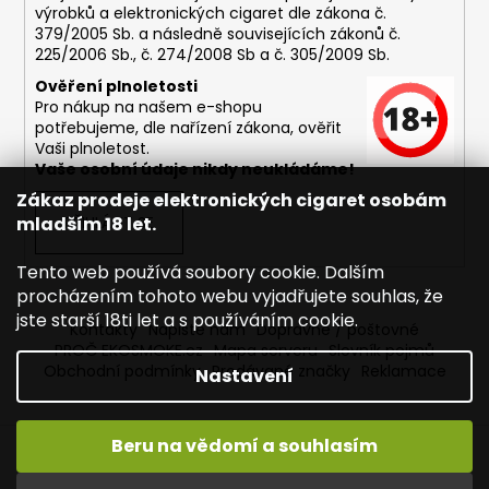
výrobků a elektronických cigaret dle zákona č.
379/2005 Sb. a následně souvisejících zákonů č.
225/2006 Sb., č. 274/2008 Sb a č. 305/2009 Sb.
Ověření plnoletosti
Pro nákup na našem e-shopu
potřebujeme, dle nařízení zákona, ověřit
Vaši plnoletost.
Vaše osobní údaje nikdy neukládáme!
Zákaz prodeje elektronických cigaret osobám
mladším 18 let.
PŘIHLÁSIT SE
Tento web používá soubory cookie. Dalším
procházením tohoto webu vyjadřujete souhlas, že
jste starší 18ti let a s používáním cookie.
Kontakty
Napište nám
Dopravné / poštovné
PROČ EKOSMOKE.cz
Mapa serveru
Slovník pojmů
Obchodní podmínky
Prodávané značky
Reklamace
Nastavení
Beru na vědomí a souhlasím
Vytvořil Shoptet
Copyright 2026
EKOSMOKE - Specialista na e-cigarety
.