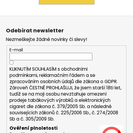
a
j
Z
í
á
t
Odebírat newsletter
p
?
Nezmeškejte žádné novinky či slevy!
a
t
E-mail
í
HLEDAT
KLIKNUTÍM SOUHLASÍM s
obchodními
podmínkami,
reklamačním řádem a se
zpracováním osobních údajů dle zákona o
GDPR
.
Zároveň ČESTNĚ PROHLAŠUJI, že jsem starší 18ti let,
D
tudíž se na moji osobu nevztahuje omezení
prodeje tabákových výrobků a elektronických
o
cigaret dle zákona č. 379/2005 Sb. a následně
p
souvisejících zákonů č. 225/2006 Sb., č. 274/2008
o
Sb a č. 305/2009 Sb.
r
u
Ověření plnoletosti