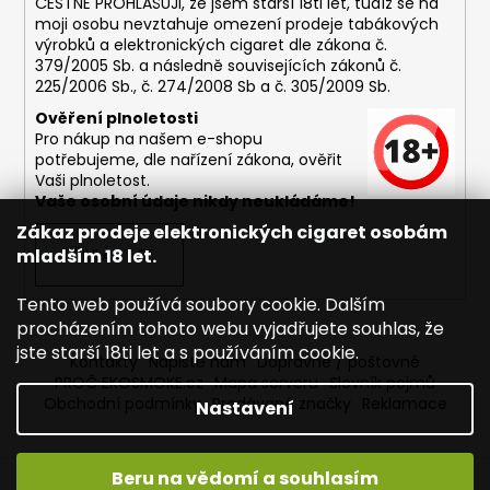
ČESTNĚ PROHLAŠUJI, že jsem starší 18ti let, tudíž se na
moji osobu nevztahuje omezení prodeje tabákových
výrobků a elektronických cigaret dle zákona č.
379/2005 Sb. a následně souvisejících zákonů č.
225/2006 Sb., č. 274/2008 Sb a č. 305/2009 Sb.
Ověření plnoletosti
Pro nákup na našem e-shopu
potřebujeme, dle nařízení zákona, ověřit
Vaši plnoletost.
Vaše osobní údaje nikdy neukládáme!
Zákaz prodeje elektronických cigaret osobám
mladším 18 let.
PŘIHLÁSIT SE
Tento web používá soubory cookie. Dalším
procházením tohoto webu vyjadřujete souhlas, že
jste starší 18ti let a s používáním cookie.
Kontakty
Napište nám
Dopravné / poštovné
PROČ EKOSMOKE.cz
Mapa serveru
Slovník pojmů
Obchodní podmínky
Prodávané značky
Reklamace
Nastavení
Beru na vědomí a souhlasím
Vytvořil Shoptet