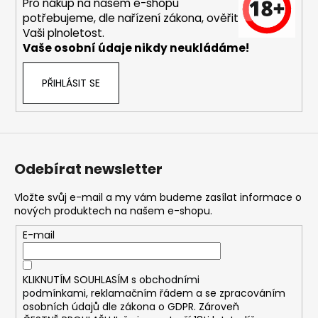
č
Pro nákup na našem e-shopu
u
potřebujeme, dle nařízení zákona, ověřit
j
Vaši plnoletost.
e
Vaše osobní údaje nikdy neukládáme!
m
e
PŘIHLÁSIT SE
DEKANG
MALINA
10ML
11MG
Odebírat newsletter
169
Kč
Vložte svůj e-mail a my vám budeme zasílat informace o
Původně:
nových produktech na našem e-shopu.
195
Kč
E-mail
KLIKNUTÍM SOUHLASÍM s
obchodními
podmínkami,
reklamačním řádem a se zpracováním
osobních údajů dle zákona o
GDPR
. Zároveň