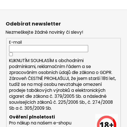
a
Z
j
á
í
Odebírat newsletter
p
t
Nezmeškejte žádné novinky či slevy!
a
?
t
E-mail
í
KLIKNUTÍM SOUHLASÍM s
obchodními
HLEDAT
podmínkami,
reklamačním řádem a se
zpracováním osobních údajů dle zákona o
GDPR
.
Zároveň ČESTNĚ PROHLAŠUJI, že jsem starší 18ti let,
tudíž se na moji osobu nevztahuje omezení
D
prodeje tabákových výrobků a elektronických
o
cigaret dle zákona č. 379/2005 Sb. a následně
p
souvisejících zákonů č. 225/2006 Sb., č. 274/2008
Sb a č. 305/2009 Sb.
o
r
Ověření plnoletosti
u
Pro nákup na našem e-shopu