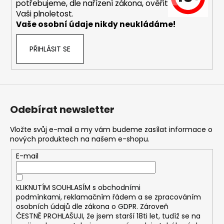
č
potřebujeme, dle nařízení zákona, ověřit
u
Vaši plnoletost.
j
Vaše osobní údaje nikdy neukládáme!
e
m
PŘIHLÁSIT SE
e
DEKANG
MENTOL
10ML
Odebírat newsletter
6MG
169
Vložte svůj e-mail a my vám budeme zasílat informace o
Kč
nových produktech na našem e-shopu.
Původně:
195
E-mail
Kč
KLIKNUTÍM SOUHLASÍM s
obchodními
podmínkami,
reklamačním řádem a se zpracováním
osobních údajů dle zákona o
GDPR
. Zároveň
ČESTNĚ PROHLAŠUJI, že jsem starší 18ti let, tudíž se na