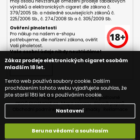
moji osobu nevztahuje omezení prodeje tabákových
výrobků a elektronických cigaret dle zákona č.
379/2005 Sb. a následně souvisejících zákonů č.
225/2006 Sb., č. 274/2008 Sb a č. 305/2009 Sb.
Ověření plnoletosti
Pro nákup na našem e-shopu
potřebujeme, dle nařízení zákona, ověřit
Vaši plnoletost.
Vaše osobní údaje nikdy neukládáme!
Zákaz prodeje elektronických cigaret osobám
mladším 18 let.
PŘIHLÁSIT SE
Tento web používá soubory cookie. Dalším
procházením tohoto webu vyjadřujete souhlas, že
jste starší 18ti let a s používáním cookie.
Kontakty
Napište nám
Dopravné / poštovné
PROČ EKOSMOKE.cz
Mapa serveru
Slovník pojmů
Obchodní podmínky
Prodávané značky
Reklamace
Nastavení
Beru na vědomí a souhlasím
Vytvořil Shoptet