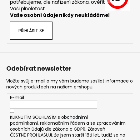
č
potřebujeme, dle nařízení zákona, ověřit
u
Vaši plnoletost.
j
Vaše osobní údaje nikdy neukládáme!
e
m
PŘIHLÁSIT SE
e
DEKANG
MALINA
10ML
Odebírat newsletter
11MG
169
Vložte svůj e-mail a my vám budeme zasílat informace o
Kč
nových produktech na našem e-shopu.
Původně:
195
E-mail
Kč
KLIKNUTÍM SOUHLASÍM s
obchodními
podmínkami,
reklamačním řádem a se zpracováním
osobních údajů dle zákona o
GDPR
. Zároveň
ČESTNĚ PROHLAŠUJI, že jsem starší 18ti let, tudíž se na