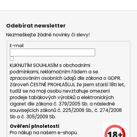
a
Z
j
á
í
Odebírat newsletter
p
t
Nezmeškejte žádné novinky či slevy!
a
?
t
E-mail
í
KLIKNUTÍM SOUHLASÍM s
obchodními
HLEDAT
podmínkami,
reklamačním řádem a se
zpracováním osobních údajů dle zákona o
GDPR
.
Zároveň ČESTNĚ PROHLAŠUJI, že jsem starší 18ti let,
tudíž se na moji osobu nevztahuje omezení
D
prodeje tabákových výrobků a elektronických
o
cigaret dle zákona č. 379/2005 Sb. a následně
p
souvisejících zákonů č. 225/2006 Sb., č. 274/2008
Sb a č. 305/2009 Sb.
o
r
Ověření plnoletosti
u
Pro nákup na našem e-shopu