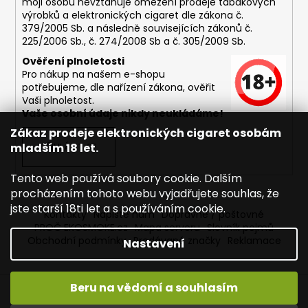
moji osobu nevztahuje omezení prodeje tabákových
výrobků a elektronických cigaret dle zákona č.
379/2005 Sb. a následně souvisejících zákonů č.
225/2006 Sb., č. 274/2008 Sb a č. 305/2009 Sb.
Ověření plnoletosti
Pro nákup na našem e-shopu
potřebujeme, dle nařízení zákona, ověřit
Vaši plnoletost.
Vaše osobní údaje nikdy neukládáme!
Zákaz prodeje elektronických cigaret osobám
mladším 18 let.
PŘIHLÁSIT SE
Tento web používá soubory cookie. Dalším
procházením tohoto webu vyjadřujete souhlas, že
jste starší 18ti let a s používáním cookie.
Kontakty
Napište nám
Dopravné / poštovné
PROČ EKOSMOKE.cz
Mapa serveru
Slovník pojmů
Obchodní podmínky
Prodávané značky
Reklamace
Nastavení
Beru na vědomí a souhlasím
Vytvořil Shoptet