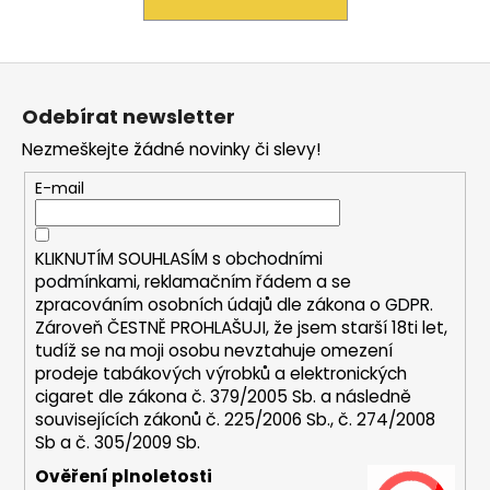
a
j
Z
í
á
t
Odebírat newsletter
p
?
Nezmeškejte žádné novinky či slevy!
a
t
E-mail
í
HLEDAT
KLIKNUTÍM SOUHLASÍM s
obchodními
podmínkami,
reklamačním řádem a se
zpracováním osobních údajů dle zákona o
GDPR
.
Zároveň ČESTNĚ PROHLAŠUJI, že jsem starší 18ti let,
D
tudíž se na moji osobu nevztahuje omezení
o
prodeje tabákových výrobků a elektronických
p
cigaret dle zákona č. 379/2005 Sb. a následně
o
souvisejících zákonů č. 225/2006 Sb., č. 274/2008
r
Sb a č. 305/2009 Sb.
u
Ověření plnoletosti