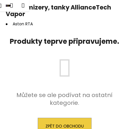
K
dat
Nákupní
Menu
Přihlášení
Clearomizery, tanky AllianceTech
Přejít
o
na
Vapor
Zpět
Zpět
košík
š
obsah
í
Aston RTA
C
k
o
Produkty teprve připravujeme.
p
o
t
ř
e
b
u
Můžete se ale podívat na ostatní
j
kategorie.
e
t
e
ZPĚT DO OBCHODU
n