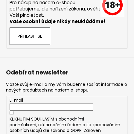
č
Pro nákup na našem e-shopu
u
potřebujeme, dle nařízení zákona, ověřit
j
Vaši plnoletost.
e
Vaše osobní údaje nikdy neukládáme!
m
e
PŘIHLÁSIT SE
DEKANG
DESERT
SHIP
10ML
Odebírat newsletter
11MG
169
Vložte svůj e-mail a my vám budeme zasílat informace o
Kč
Původně:
nových produktech na našem e-shopu.
195
Kč
E-mail
KLIKNUTÍM SOUHLASÍM s
obchodními
podmínkami,
reklamačním řádem a se zpracováním
osobních údajů dle zákona o
GDPR
. Zároveň