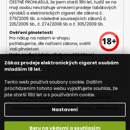
ČESTNĚ PROHLAŠUJI, že jsem starší 18ti let, tudíž se na
moji osobu nevztahuje omezení prodeje tabákových
výrobků a elektronických cigaret dle zákona č.
379/2005 Sb. a následně souvisejících zákonů č.
225/2006 Sb., č. 274/2008 Sb a č. 305/2009 Sb.
Ověření plnoletosti
Pro nákup na našem e-shopu
potřebujeme, dle nařízení zákona, ověřit
Vaši plnoletost.
Vaše osobní údaje nikdy neukládáme!
Zákaz prodeje elektronických cigaret osobám
mladším 18 let.
PŘIHLÁSIT SE
Tento web používá soubory cookie. Dalším
procházením tohoto webu vyjadřujete souhlas, že
jste starší 18ti let a s používáním cookie.
Kontakty
Napište nám
Dopravné / poštovné
PROČ EKOSMOKE.cz
Mapa serveru
Slovník pojmů
Obchodní podmínky
Prodávané značky
Reklamace
Nastavení
Beru na vědomí a souhlasím
Vytvořil Shoptet