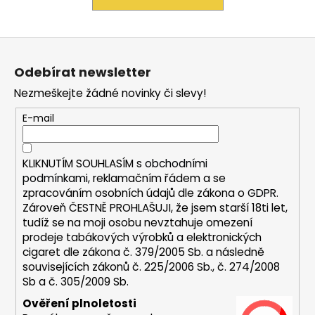
a
j
Z
í
á
t
Odebírat newsletter
p
?
Nezmeškejte žádné novinky či slevy!
a
t
E-mail
í
HLEDAT
KLIKNUTÍM SOUHLASÍM s
obchodními
podmínkami,
reklamačním řádem a se
zpracováním osobních údajů dle zákona o
GDPR
.
Zároveň ČESTNĚ PROHLAŠUJI, že jsem starší 18ti let,
D
tudíž se na moji osobu nevztahuje omezení
prodeje tabákových výrobků a elektronických
o
cigaret dle zákona č. 379/2005 Sb. a následně
p
souvisejících zákonů č. 225/2006 Sb., č. 274/2008
o
Sb a č. 305/2009 Sb.
r
u
Ověření plnoletosti