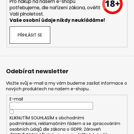
č
Pro nákup na našem e-shopu
u
potřebujeme, dle nařízení zákona, ověřit
j
Vaši plnoletost.
e
Vaše osobní údaje nikdy neukládáme!
m
e
PŘIHLÁSIT SE
DEKANG
MENTOL
10ML
11MG
Odebírat newsletter
169
Kč
Vložte svůj e-mail a my vám budeme zasílat informace o
Původně:
nových produktech na našem e-shopu.
195
Kč
E-mail
KLIKNUTÍM SOUHLASÍM s
obchodními
podmínkami,
reklamačním řádem a se zpracováním
osobních údajů dle zákona o
GDPR
. Zároveň