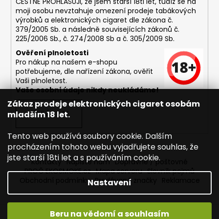
ČESTNĚ PROHLAŠUJI, že jsem starší 18ti let, tudíž se na
moji osobu nevztahuje omezení prodeje tabákových
výrobků a elektronických cigaret dle zákona č.
379/2005 Sb. a následně souvisejících zákonů č.
225/2006 Sb., č. 274/2008 Sb a č. 305/2009 Sb.
Ověření plnoletosti
Pro nákup na našem e-shopu
potřebujeme, dle nařízení zákona, ověřit
Vaši plnoletost.
Vaše osobní údaje nikdy neukládáme!
Zákaz prodeje elektronických cigaret osobám
mladším 18 let.
PŘIHLÁSIT SE
Tento web používá soubory cookie. Dalším
procházením tohoto webu vyjadřujete souhlas, že
jste starší 18ti let a s používáním cookie.
Kontakty
Napište nám
Dopravné / poštovné
PROČ EKOSMOKE.cz
Mapa serveru
Slovník pojmů
Obchodní podmínky
Prodávané značky
Reklamace
Nastavení
Beru na vědomí a souhlasím
Vytvořil Shoptet