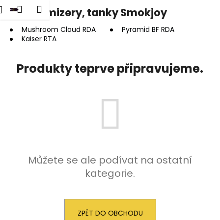
K
dat
Nákupní
Menu
Přihlášení
Clearomizery, tanky Smokjoy
Přejít
o
na
Zpět
Zpět
košík
š
obsah
Mushroom Cloud RDA
Pyramid BF RDA
Kaiser RTA
í
C
k
o
Produkty teprve připravujeme.
p
o
t
ř
e
b
u
Můžete se ale podívat na ostatní
j
kategorie.
e
t
e
ZPĚT DO OBCHODU
n