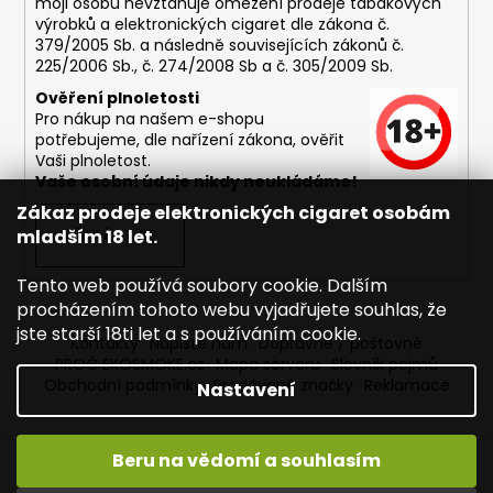
moji osobu nevztahuje omezení prodeje tabákových
výrobků a elektronických cigaret dle zákona č.
379/2005 Sb. a následně souvisejících zákonů č.
225/2006 Sb., č. 274/2008 Sb a č. 305/2009 Sb.
Ověření plnoletosti
Pro nákup na našem e-shopu
potřebujeme, dle nařízení zákona, ověřit
Vaši plnoletost.
Vaše osobní údaje nikdy neukládáme!
Zákaz prodeje elektronických cigaret osobám
mladším 18 let.
PŘIHLÁSIT SE
Tento web používá soubory cookie. Dalším
procházením tohoto webu vyjadřujete souhlas, že
jste starší 18ti let a s používáním cookie.
Kontakty
Napište nám
Dopravné / poštovné
PROČ EKOSMOKE.cz
Mapa serveru
Slovník pojmů
Obchodní podmínky
Prodávané značky
Reklamace
Nastavení
Beru na vědomí a souhlasím
Vytvořil Shoptet