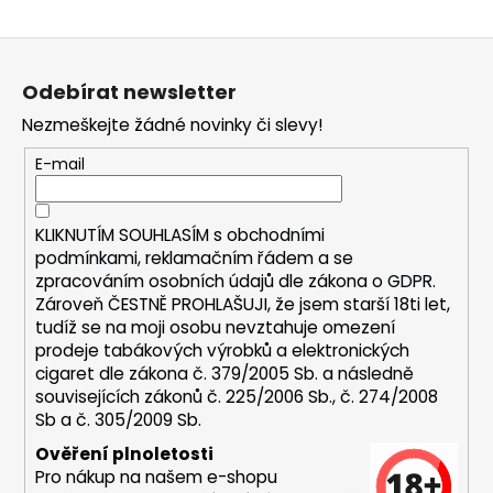
a
Z
j
á
í
Odebírat newsletter
p
t
Nezmeškejte žádné novinky či slevy!
a
?
t
E-mail
í
KLIKNUTÍM SOUHLASÍM s
obchodními
HLEDAT
podmínkami,
reklamačním řádem a se
zpracováním osobních údajů dle zákona o
GDPR
.
Zároveň ČESTNĚ PROHLAŠUJI, že jsem starší 18ti let,
tudíž se na moji osobu nevztahuje omezení
D
prodeje tabákových výrobků a elektronických
o
cigaret dle zákona č. 379/2005 Sb. a následně
p
souvisejících zákonů č. 225/2006 Sb., č. 274/2008
Sb a č. 305/2009 Sb.
o
r
Ověření plnoletosti
u
Pro nákup na našem e-shopu