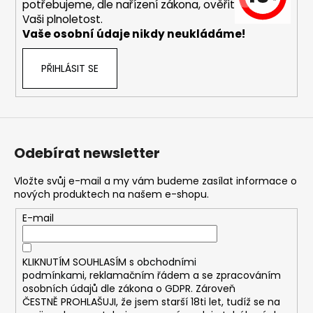
č
potřebujeme, dle nařízení zákona, ověřit
u
Vaši plnoletost.
j
Vaše osobní údaje nikdy neukládáme!
e
m
PŘIHLÁSIT SE
e
ASPIRE
BVC
ŽHAVÍCÍ
Odebírat newsletter
HLAVA
1,8OHM
Vložte svůj e-mail a my vám budeme zasílat informace o
43
nových produktech na našem e-shopu.
Kč
E-mail
KLIKNUTÍM SOUHLASÍM s
obchodními
podmínkami,
reklamačním řádem a se zpracováním
osobních údajů dle zákona o
GDPR
. Zároveň
ČESTNĚ PROHLAŠUJI, že jsem starší 18ti let, tudíž se na