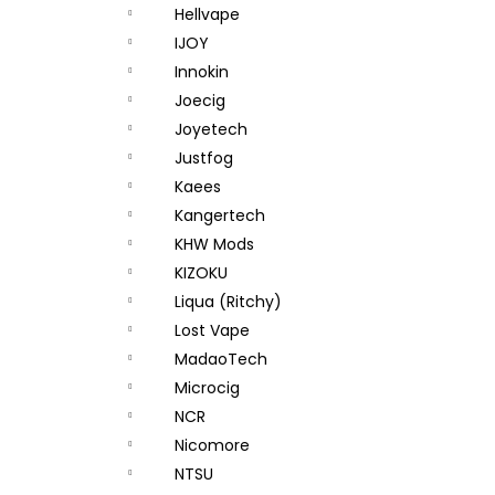
Hellvape
IJOY
Innokin
Joecig
Joyetech
Justfog
Kaees
Kangertech
KHW Mods
KIZOKU
Liqua (Ritchy)
Lost Vape
MadaoTech
Microcig
NCR
Nicomore
NTSU