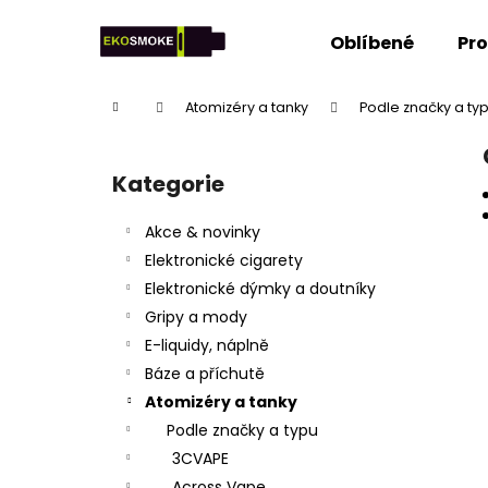
K
Přejít
na
o
Oblíbené
Pr
obsah
Zpět
Zpět
š
do
do
í
Domů
Atomizéry a tanky
Podle značky a ty
k
obchodu
obchodu
P
o
Kategorie
Přeskočit
s
kategorie
t
Akce & novinky
r
Elektronické cigarety
a
Elektronické dýmky a doutníky
n
Gripy a mody
n
E-liquidy, náplně
í
Báze a příchutě
p
Atomizéry a tanky
a
Podle značky a typu
n
3CVAPE
e
Across Vape