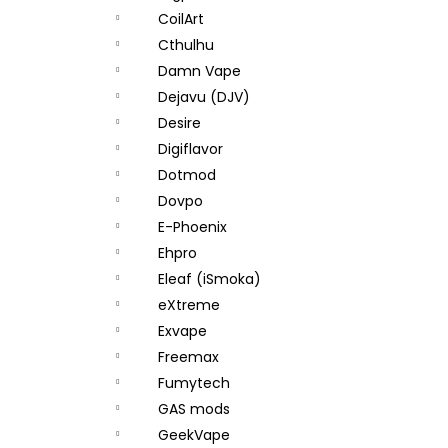
CoilArt
Cthulhu
Damn Vape
Dejavu (DJV)
Desire
Digiflavor
Dotmod
Dovpo
E-Phoenix
Ehpro
Eleaf (iSmoka)
eXtreme
Exvape
Freemax
Fumytech
GAS mods
GeekVape