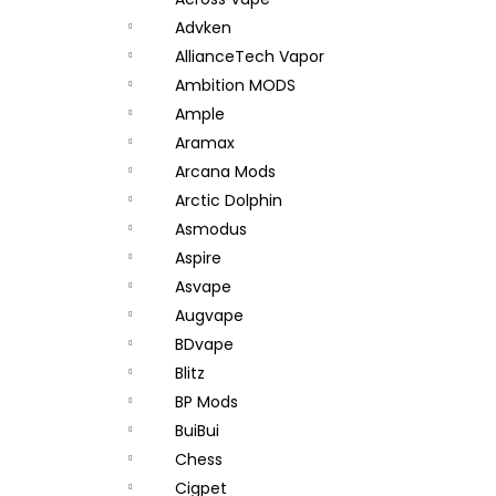
JOYETECH BF SS316 ATOMIZER 0,6OHM
l
Advken
48 Kč
AllianceTech Vapor
Ambition MODS
Ample
Aramax
Arcana Mods
Arctic Dolphin
Asmodus
Aspire
Asvape
Augvape
BDvape
Blitz
BP Mods
BuiBui
Chess
Cigpet