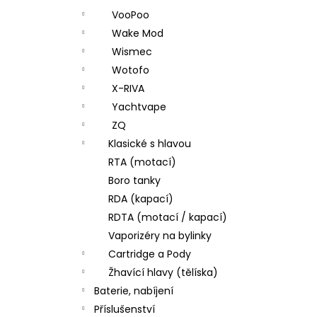
VooPoo
Wake Mod
Wismec
Wotofo
X-RIVA
Yachtvape
ZQ
Klasické s hlavou
RTA (motací)
Boro tanky
RDA (kapací)
RDTA (motací / kapací)
Vaporizéry na bylinky
Cartridge a Pody
Žhavící hlavy (tělíska)
Baterie, nabíjení
Příslušenství