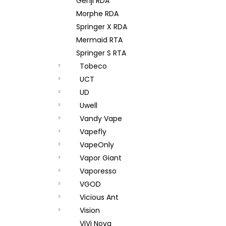
Genji RDA
Morphe RDA
Springer X RDA
Mermaid RTA
Springer S RTA
Tobeco
UCT
UD
Uwell
Vandy Vape
Vapefly
VapeOnly
Vapor Giant
Vaporesso
VGOD
Vicious Ant
Vision
ViVi Nova