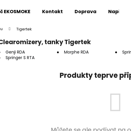
oč EKOSMOKE
Kontakt
Doprava
Napište
pu
Tigertek
Co potřebujete najít?
Clearomizery, tanky Tigertek
Genji RDA
Morphe RDA
Spri
HLEDAT
Springer S RTA
Produkty teprve př
Doporučujeme
Můžete se ale podívat na o