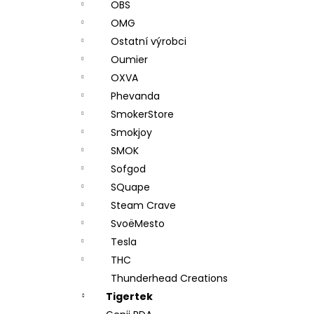
OBS
OMG
Ostatní výrobci
Oumier
OXVA
Phevanda
SmokerStore
Smokjoy
SMOK
Sofgod
SQuape
Steam Crave
SvoëMesto
Tesla
THC
Thunderhead Creations
Tigertek