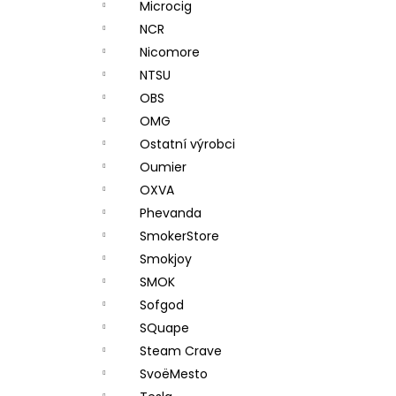
Microcig
NCR
Nicomore
NTSU
OBS
OMG
Ostatní výrobci
Oumier
OXVA
Phevanda
SmokerStore
Smokjoy
SMOK
Sofgod
SQuape
Steam Crave
SvoëMesto