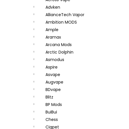
JOYETECH BF SS316 ATOMIZER 0,6OHM
l
Advken
48 Kč
AllianceTech Vapor
Ambition MODS
Ample
Aramax
Arcana Mods
Arctic Dolphin
Asmodus
Aspire
Asvape
Augvape
BDvape
Blitz
BP Mods
BuiBui
Chess
Cigpet