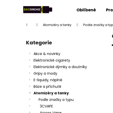
K
Přejít
na
o
Oblíbené
Pr
obsah
Zpět
Zpět
š
do
do
í
Domů
Atomizéry a tanky
Podle značky a ty
k
obchodu
obchodu
P
o
Kategorie
Přeskočit
s
kategorie
t
Akce & novinky
r
Elektronické cigarety
a
Elektronické dýmky a doutníky
n
Gripy a mody
n
E-liquidy, náplně
í
Báze a příchutě
p
Atomizéry a tanky
a
Podle značky a typu
n
3CVAPE
e
Across Vape