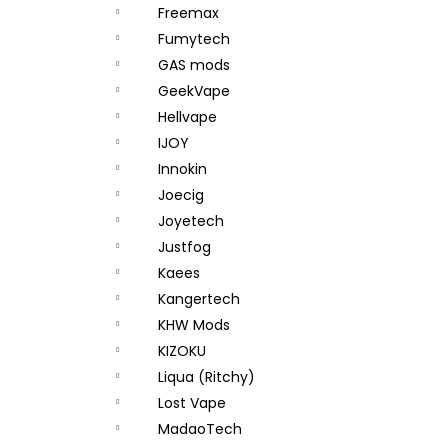
Freemax
Fumytech
GAS mods
GeekVape
Hellvape
IJOY
Innokin
Joecig
Joyetech
Justfog
Kaees
Kangertech
KHW Mods
KIZOKU
Liqua (Ritchy)
Lost Vape
MadaoTech