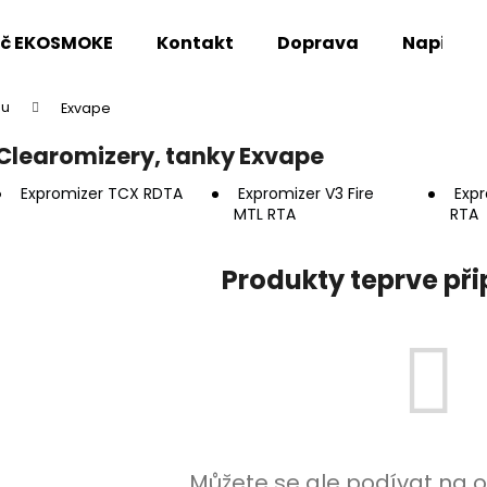
oč EKOSMOKE
Kontakt
Doprava
Napište
pu
Exvape
Co potřebujete najít?
Clearomizery, tanky Exvape
Expromizer TCX RDTA
Expromizer V3 Fire
Exp
HLEDAT
MTL RTA
RTA
Produkty teprve př
Doporučujeme
Můžete se ale podívat na o