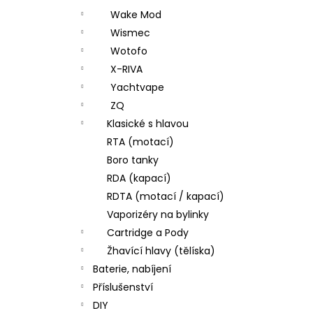
Wake Mod
Wismec
Wotofo
X-RIVA
Yachtvape
ZQ
Klasické s hlavou
RTA (motací)
Boro tanky
RDA (kapací)
RDTA (motací / kapací)
Vaporizéry na bylinky
Cartridge a Pody
Žhavící hlavy (tělíska)
Baterie, nabíjení
Příslušenství
DIY