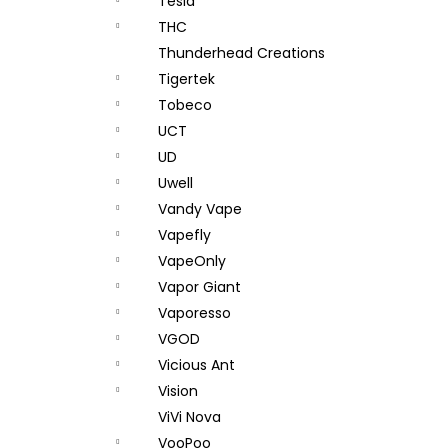
Tesla
THC
Thunderhead Creations
Tigertek
Tobeco
UCT
UD
Uwell
Vandy Vape
Vapefly
VapeOnly
Vapor Giant
Vaporesso
VGOD
Vicious Ant
Vision
ViVi Nova
VooPoo