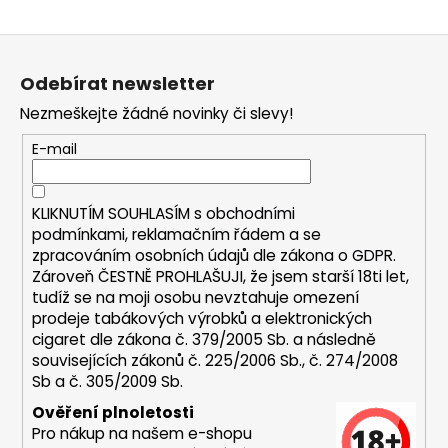
a
Z
j
á
í
Odebírat newsletter
p
t
Nezmeškejte žádné novinky či slevy!
a
?
t
E-mail
í
KLIKNUTÍM SOUHLASÍM s
obchodními
HLEDAT
podmínkami,
reklamačním řádem a se
zpracováním osobních údajů dle zákona o
GDPR
.
Zároveň ČESTNĚ PROHLAŠUJI, že jsem starší 18ti let,
tudíž se na moji osobu nevztahuje omezení
D
prodeje tabákových výrobků a elektronických
o
cigaret dle zákona č. 379/2005 Sb. a následně
p
souvisejících zákonů č. 225/2006 Sb., č. 274/2008
Sb a č. 305/2009 Sb.
o
r
Ověření plnoletosti
u
Pro nákup na našem e-shopu