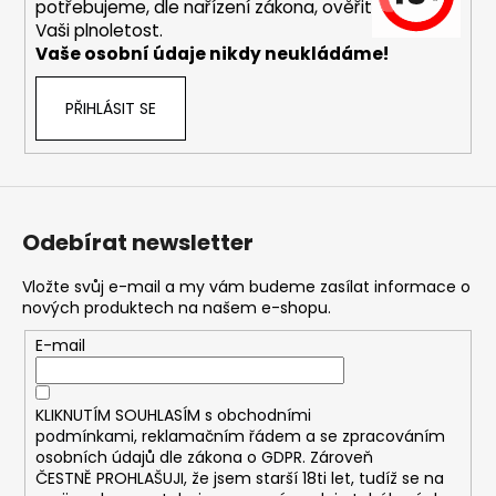
č
potřebujeme, dle nařízení zákona, ověřit
u
Vaši plnoletost.
j
Vaše osobní údaje nikdy neukládáme!
e
m
PŘIHLÁSIT SE
e
JOYETECH
BF
SS316
Odebírat newsletter
ATOMIZER
0,6OHM
Vložte svůj e-mail a my vám budeme zasílat informace o
48
nových produktech na našem e-shopu.
Kč
E-mail
KLIKNUTÍM SOUHLASÍM s
obchodními
podmínkami,
reklamačním řádem a se zpracováním
osobních údajů dle zákona o
GDPR
. Zároveň
ČESTNĚ PROHLAŠUJI, že jsem starší 18ti let, tudíž se na