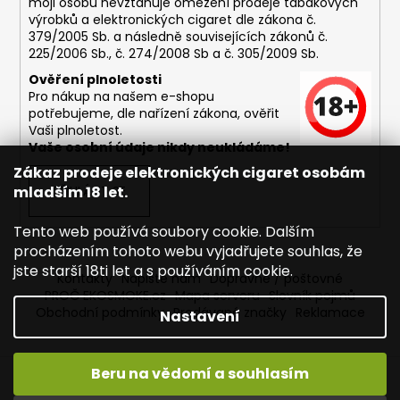
moji osobu nevztahuje omezení prodeje tabákových
výrobků a elektronických cigaret dle zákona č.
379/2005 Sb. a následně souvisejících zákonů č.
225/2006 Sb., č. 274/2008 Sb a č. 305/2009 Sb.
Ověření plnoletosti
Pro nákup na našem e-shopu
potřebujeme, dle nařízení zákona, ověřit
Vaši plnoletost.
Vaše osobní údaje nikdy neukládáme!
Zákaz prodeje elektronických cigaret osobám
mladším 18 let.
PŘIHLÁSIT SE
Tento web používá soubory cookie. Dalším
procházením tohoto webu vyjadřujete souhlas, že
jste starší 18ti let a s používáním cookie.
Kontakty
Napište nám
Dopravné / poštovné
PROČ EKOSMOKE.cz
Mapa serveru
Slovník pojmů
Obchodní podmínky
Prodávané značky
Reklamace
Nastavení
Beru na vědomí a souhlasím
Vytvořil Shoptet