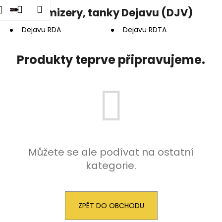
K
dat
Nákupní
Menu
Přihlášení
Clearomizery, tanky Dejavu (DJV)
Přejít
o
na
Zpět
Zpět
košík
š
obsah
Dejavu RDA
Dejavu RDTA
í
C
k
Produkty teprve připravujeme.
o
p
o
t
ř
e
b
Můžete se ale podívat na ostatní
u
kategorie.
j
e
t
e
ZPĚT DO OBCHODU
n