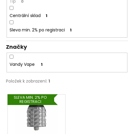
č
Tip
0
u
j
Centrální sklad
1
e
m
Sleva min. 2% po registraci
1
e
Značky
DEKANG
MALINA
10ML
Vandy Vape
1
11MG
169
Kč
Položek k zobrazení:
1
Původně:
195
V
Kč
SLEVA MIN. 2% PO
REGISTRACI
ý
p
i
s