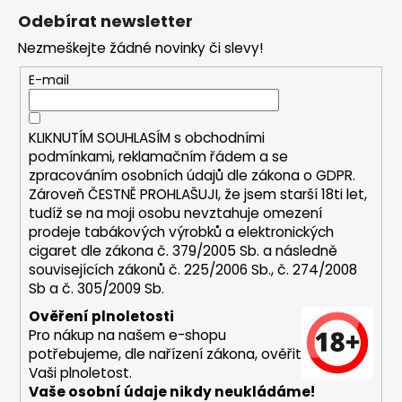
á
á
Odebírat newsletter
d
p
a
Nezmeškejte žádné novinky či slevy!
a
c
t
E-mail
í
í
p
r
KLIKNUTÍM SOUHLASÍM s
obchodními
v
podmínkami,
reklamačním řádem a se
k
zpracováním osobních údajů dle zákona o
GDPR
.
y
Zároveň ČESTNĚ PROHLAŠUJI, že jsem starší 18ti let,
v
tudíž se na moji osobu nevztahuje omezení
ý
prodeje tabákových výrobků a elektronických
p
cigaret dle zákona č. 379/2005 Sb. a následně
i
souvisejících zákonů č. 225/2006 Sb., č. 274/2008
s
Sb a č. 305/2009 Sb.
u
Ověření plnoletosti
Pro nákup na našem e-shopu
potřebujeme, dle nařízení zákona, ověřit
Vaši plnoletost.
Vaše osobní údaje nikdy neukládáme!