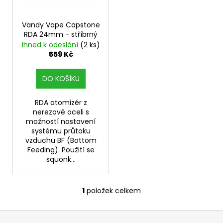
p
r
o
Vandy Vape Capstone
RDA 24mm - stříbrný
d
Ihned k odeslání
(2 ks)
u
559 Kč
k
t
DO KOŠÍKU
ů
RDA atomizér z
nerezové oceli s
možností nastavení
systému průtoku
vzduchu BF (Bottom
Feeding). Použití se
squonk...
1
položek celkem
O
v
Z
l