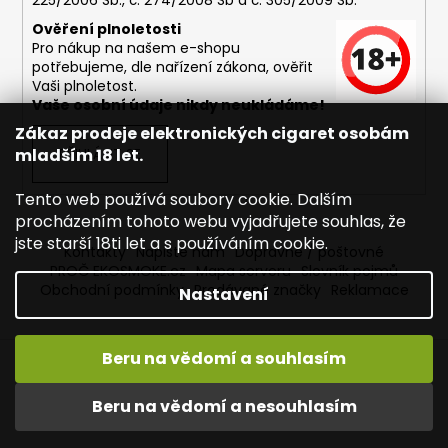
225/2006 Sb., č. 274/2008 Sb a č. 305/2009 Sb.
Ověření plnoletosti
Pro nákup na našem e-shopu
potřebujeme, dle nařízení zákona, ověřit
Vaši plnoletost.
Vaše osobní údaje nikdy neukládáme!
Zákaz prodeje elektronických cigaret osobám
mladším 18 let.
PŘIHLÁSIT SE
Tento web používá soubory cookie. Dalším
procházením tohoto webu vyjadřujete souhlas, že
jste starší 18ti let a s používáním cookie.
Kontakty
Napište nám
Dopravné / poštovné
PROČ EKOSMOKE.cz
Mapa serveru
Slovník pojmů
Obchodní podmínky
Prodávané značky
Reklamace
Nastavení
Beru na vědomí a souhlasím
Vytvořil Shoptet
Copyright 2026
EKOSMOKE - Specialista na e-cigarety
.
Beru na vědomí a nesouhlasím
Všechna práva vyhrazena.
Upravit nastavení cookies