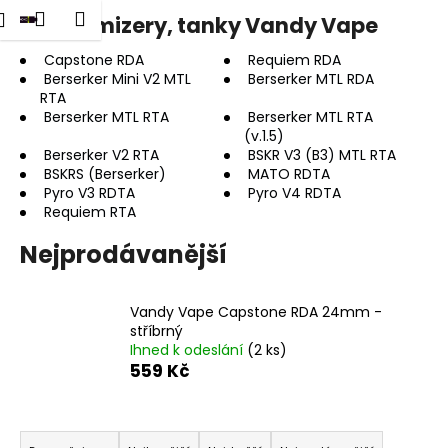
K
dat
Nákupní
Menu
Přihlášení
Clearomizery, tanky Vandy Vape
Přejít
o
na
Zpět
Zpět
košík
š
obsah
Capstone RDA
Requiem RDA
Berserker Mini V2 MTL
Berserker MTL RDA
í
RTA
C
k
Berserker MTL RTA
Berserker MTL RTA
o
(v.1.5)
p
Berserker V2 RTA
BSKR V3 (B3) MTL RTA
BSKRS (Berserker)
MATO RDTA
o
Pyro V3 RDTA
Pyro V4 RDTA
t
Requiem RTA
ř
Nejprodávanější
e
b
u
Vandy Vape Capstone RDA 24mm -
stříbrný
j
Ihned k odeslání
(2 ks)
e
559 Kč
t
e
Ř
n