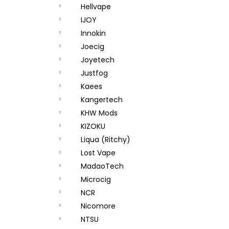
Hellvape
IJOY
Innokin
Joecig
Joyetech
Justfog
Kaees
Kangertech
KHW Mods
KIZOKU
Liqua (Ritchy)
Lost Vape
MadaoTech
Microcig
NCR
Nicomore
NTSU