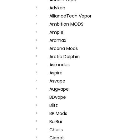
JOYETECH BF SS316 ATOMIZER 0,6OHM
l
Advken
48 Kč
AllianceTech Vapor
Ambition MODS
Ample
Aramax
Arcana Mods
Arctic Dolphin
Asmodus
Aspire
Asvape
Augvape
BDvape
Blitz
BP Mods
BuiBui
Chess
Cigpet