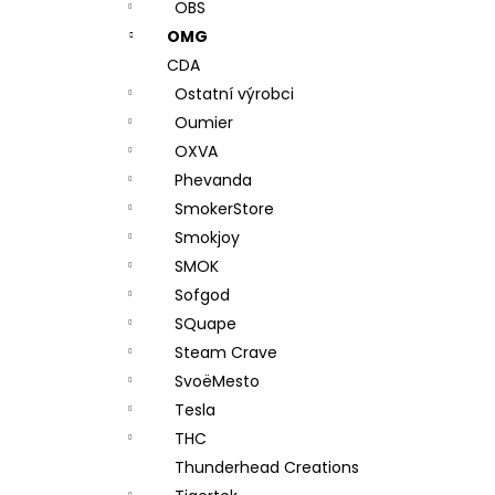
OBS
OMG
CDA
Ostatní výrobci
Oumier
OXVA
Phevanda
SmokerStore
Smokjoy
SMOK
Sofgod
SQuape
Steam Crave
SvoëMesto
Tesla
THC
Thunderhead Creations