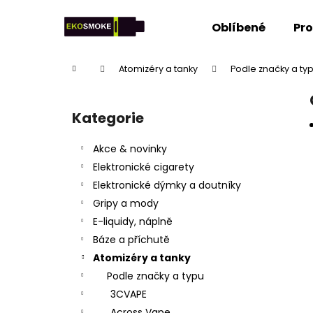
K
Přejít
na
o
Oblíbené
Pr
obsah
Zpět
Zpět
š
do
do
í
Domů
Atomizéry a tanky
Podle značky a ty
k
obchodu
obchodu
P
o
Kategorie
Přeskočit
s
kategorie
t
Akce & novinky
r
Elektronické cigarety
a
Elektronické dýmky a doutníky
n
Gripy a mody
n
E-liquidy, náplně
í
Báze a příchutě
p
Atomizéry a tanky
a
Podle značky a typu
n
3CVAPE
e
Across Vape