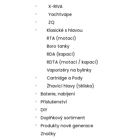
X-RIVA
Yachtvape
ZQ
Klasické s hlavou
RTA (motací)
Boro tanky
RDA (kapací)
RDTA (motací / kapací)
Vaporizéry na bylinky
Cartridge a Pody
Žhavící hlavy (tělíska)
Baterie, nabíjení
Příslušenství
DIY
Doplňkový sortiment
Produkty nové generace
Značky