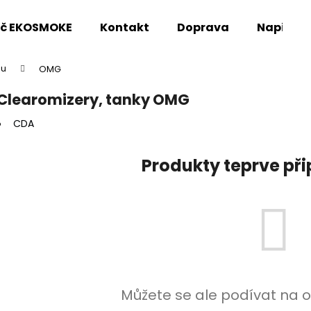
oč EKOSMOKE
Kontakt
Doprava
Napište
pu
OMG
Co potřebujete najít?
Clearomizery, tanky OMG
CDA
HLEDAT
Produkty teprve př
Doporučujeme
Můžete se ale podívat na o