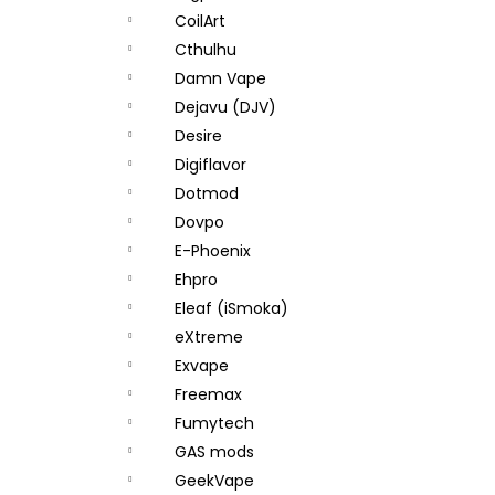
CoilArt
Cthulhu
Damn Vape
Dejavu (DJV)
Desire
Digiflavor
Dotmod
Dovpo
E-Phoenix
Ehpro
Eleaf (iSmoka)
eXtreme
Exvape
Freemax
Fumytech
GAS mods
GeekVape