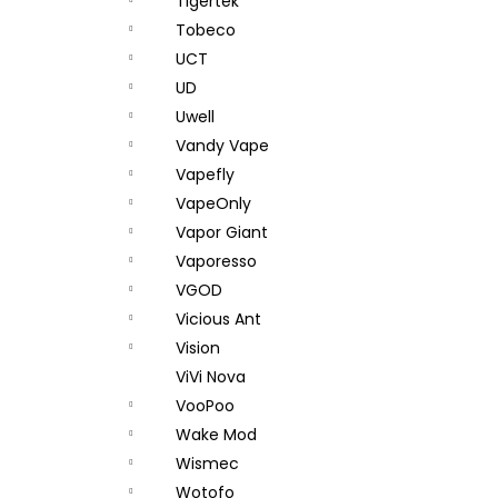
Tigertek
Tobeco
UCT
UD
Uwell
Vandy Vape
Vapefly
VapeOnly
Vapor Giant
Vaporesso
VGOD
Vicious Ant
Vision
ViVi Nova
VooPoo
Wake Mod
Wismec
Wotofo