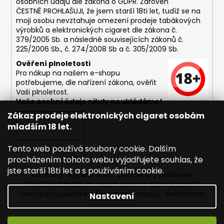
osobních údajů dle zákona o
GDPR
. Zároveň
ČESTNĚ PROHLAŠUJI, že jsem starší 18ti let, tudíž se na
moji osobu nevztahuje omezení prodeje tabákových
výrobků a elektronických cigaret dle zákona č.
379/2005 Sb. a následně souvisejících zákonů č.
225/2006 Sb., č. 274/2008 Sb a č. 305/2009 Sb.
Ověření plnoletosti
Pro nákup na našem e-shopu
potřebujeme, dle nařízení zákona, ověřit
Vaši plnoletost.
Vaše osobní údaje nikdy neukládáme!
Zákaz prodeje elektronických cigaret osobám
mladším 18 let.
PŘIHLÁSIT SE
Tento web používá soubory cookie. Dalším
procházením tohoto webu vyjadřujete souhlas, že
jste starší 18ti let a s používáním cookie.
Kontakty
Napište nám
Dopravné / poštovné
PROČ EKOSMOKE.cz
Mapa serveru
Slovník pojmů
Obchodní podmínky
Prodávané značky
Reklamace
Nastavení