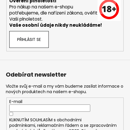
č
Ověření plnoletosti
u
Pro nákup na našem e-shopu
j
potřebujeme, dle nařízení zákona, ověřit
Vaši plnoletost.
e
Vaše osobní údaje nikdy neukládáme!
m
e
PŘIHLÁSIT SE
DEKANG
USA
MIX
10ML
6MG
Odebírat newsletter
169
Kč
Vložte svůj e-mail a my vám budeme zasílat informace o
Původně:
nových produktech na našem e-shopu.
195
Kč
E-mail
KLIKNUTÍM SOUHLASÍM s
obchodními
podmínkami,
reklamačním řádem a se zpracováním