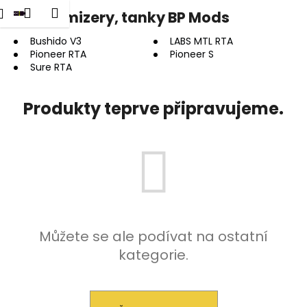
K
dat
Nákupní
Menu
Přihlášení
Clearomizery, tanky BP Mods
Přejít
o
na
Zpět
Zpět
košík
š
obsah
Bushido V3
LABS MTL RTA
Pioneer RTA
Pioneer S
í
Sure RTA
C
k
o
Produkty teprve připravujeme.
p
o
t
ř
e
b
u
j
Můžete se ale podívat na ostatní
e
kategorie.
t
e
n