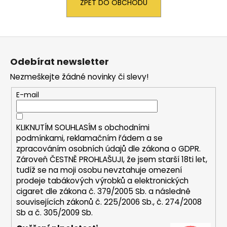
ZPĚT DO OBCHODU
a
j
í
Z
t
á
Odebírat newsletter
?
p
Nezmeškejte žádné novinky či slevy!
a
t
E-mail
í
HLEDAT
KLIKNUTÍM SOUHLASÍM s
obchodními
podmínkami,
reklamačním řádem a se
zpracováním osobních údajů dle zákona o
GDPR
.
Zároveň ČESTNĚ PROHLAŠUJI, že jsem starší 18ti let,
D
tudíž se na moji osobu nevztahuje omezení
o
prodeje tabákových výrobků a elektronických
p
cigaret dle zákona č. 379/2005 Sb. a následně
o
souvisejících zákonů č. 225/2006 Sb., č. 274/2008
r
Sb a č. 305/2009 Sb.
u