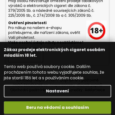
moji osobu nevztahuje omezení prodeje tabákových
výrobků a elektronických cigaret dle zákona č.
379/2005 Sb. a následně souvisejících zákonů č.
225/2006 Sb., č. 274/2008 Sb a č. 305/2009 Sb.
Ověření plnoletosti
Pro nákup na našem e-shopu
potřebujeme, dle nařízení zákona, ověřit
Vaši plnoletost.
Vaše osobní údaje nikdy neukládáme!
Zákaz prodeje elektronických cigaret osobám
mladším 18 let.
PŘIHLÁSIT SE
Tento web používá soubory cookie. Dalším
procházením tohoto webu vyjadřujete souhlas, že
jste starší 18ti let a s používáním cookie.
Kontakty
Napište nám
Dopravné / poštovné
PROČ EKOSMOKE.cz
Mapa serveru
Slovník pojmů
Obchodní podmínky
Prodávané značky
Reklamace
Nastavení
Beru na vědomí a souhlasím
Vytvořil Shoptet