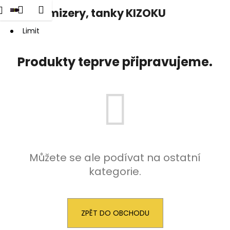
K
dat
Nákupní
Menu
Přihlášení
Clearomizery, tanky KIZOKU
Přejít
o
na
Zpět
Zpět
košík
š
obsah
Limit
í
C
k
Produkty teprve připravujeme.
o
p
o
t
ř
e
b
Můžete se ale podívat na ostatní
u
kategorie.
j
e
t
e
ZPĚT DO OBCHODU
n