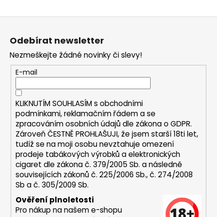
a
Z
j
á
í
Odebírat newsletter
p
t
Nezmeškejte žádné novinky či slevy!
a
?
t
E-mail
í
KLIKNUTÍM SOUHLASÍM s
obchodními
HLEDAT
podmínkami,
reklamačním řádem a se
zpracováním osobních údajů dle zákona o
GDPR
.
Zároveň ČESTNĚ PROHLAŠUJI, že jsem starší 18ti let,
tudíž se na moji osobu nevztahuje omezení
D
prodeje tabákových výrobků a elektronických
o
cigaret dle zákona č. 379/2005 Sb. a následně
p
souvisejících zákonů č. 225/2006 Sb., č. 274/2008
Sb a č. 305/2009 Sb.
o
r
Ověření plnoletosti
u
Pro nákup na našem e-shopu