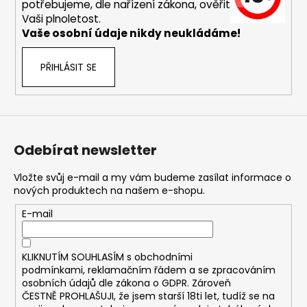
č
potřebujeme, dle nařízení zákona, ověřit
u
Vaši plnoletost.
j
Vaše osobní údaje nikdy neukládáme!
e
m
PŘIHLÁSIT SE
e
DEKANG
DESERT
SHIP
Odebírat newsletter
10ML
18MG
Vložte svůj e-mail a my vám budeme zasílat informace o
169
nových produktech na našem e-shopu.
Kč
Původně:
E-mail
195
Kč
KLIKNUTÍM SOUHLASÍM s
obchodními
podmínkami,
reklamačním řádem a se zpracováním
osobních údajů dle zákona o
GDPR
. Zároveň
ČESTNĚ PROHLAŠUJI, že jsem starší 18ti let, tudíž se na