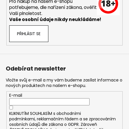
č
Pro nákup na našem e-shopu
u
potřebujeme, dle nařízení zákona, ověřit
j
Vaši plnoletost.
e
Vaše osobní údaje nikdy neukládáme!
m
e
PŘIHLÁSIT SE
DEKANG
MENTOL
10ML
6MG
Odebírat newsletter
169
Kč
Vložte svůj e-mail a my vám budeme zasílat informace o
Původně:
nových produktech na našem e-shopu.
195
Kč
E-mail
KLIKNUTÍM SOUHLASÍM s
obchodními
podmínkami,
reklamačním řádem a se zpracováním
osobních údajů dle zákona o
GDPR
. Zároveň