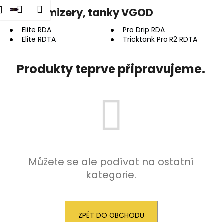
K
dat
Nákupní
Menu
Přihlášení
Clearomizery, tanky VGOD
Přejít
o
na
Zpět
Zpět
košík
š
obsah
Elite RDA
Pro Drip RDA
Elite RDTA
Tricktank Pro R2 RDTA
í
C
k
o
Produkty teprve připravujeme.
p
o
t
ř
e
b
u
Můžete se ale podívat na ostatní
j
kategorie.
e
t
e
ZPĚT DO OBCHODU
n