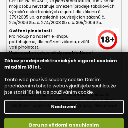
ČESTNĚ PROHLAŠUJI, že jsem starší 18ti let, tudíž se na
moji osobu nevztahuje omezení prodeje tabákových
výrobků a elektronických cigaret dle zákona č.
379/2005 Sb. a následně souvisejících zákonů č.
225/2006 Sb., č. 274/2008 Sb a č. 305/2009 Sb.
Ověření plnoletosti
Pro nákup na našem e-shopu
potřebujeme, dle nařízení zákona, ověřit
Vaši plnoletost.
Vaše osobní údaje nikdy neukládáme!
Zákaz prodeje elektronických cigaret osobám
mladším 18 let.
PŘIHLÁSIT SE
Tento web používá soubory cookie. Dalším
procházením tohoto webu vyjadřujete souhlas, že
jste starší 18ti let a s používáním cookie.
Kontakty
Napište nám
Dopravné / poštovné
PROČ EKOSMOKE.cz
Mapa serveru
Slovník pojmů
Obchodní podmínky
Prodávané značky
Reklamace
Nastavení
Beru na vědomí a souhlasím
Vytvořil Shoptet