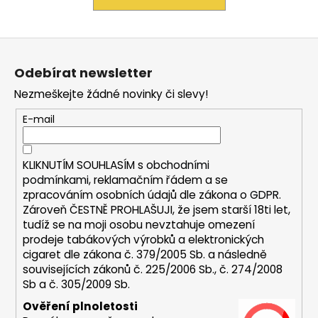
a
j
Z
í
á
t
Odebírat newsletter
p
?
Nezmeškejte žádné novinky či slevy!
a
t
E-mail
í
HLEDAT
KLIKNUTÍM SOUHLASÍM s
obchodními
podmínkami,
reklamačním řádem a se
zpracováním osobních údajů dle zákona o
GDPR
.
Zároveň ČESTNĚ PROHLAŠUJI, že jsem starší 18ti let,
D
tudíž se na moji osobu nevztahuje omezení
prodeje tabákových výrobků a elektronických
o
cigaret dle zákona č. 379/2005 Sb. a následně
p
souvisejících zákonů č. 225/2006 Sb., č. 274/2008
o
Sb a č. 305/2009 Sb.
r
u
Ověření plnoletosti