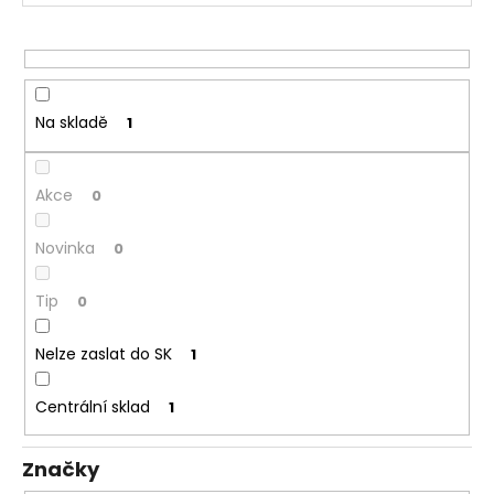
č
o
u
d
j
u
e
k
m
t
e
Na skladě
1
ů
DEKANG
Akce
0
DESERT
SHIP
10ML
Novinka
0
18MG
169
Tip
0
Kč
Původně:
195
Nelze zaslat do SK
1
Kč
Centrální sklad
1
Značky