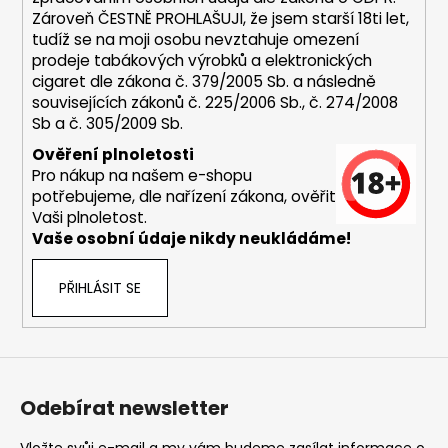
y
Zároveň ČESTNĚ PROHLAŠUJI, že jsem starší 18ti let,
v
tudíž se na moji osobu nevztahuje omezení
ý
prodeje tabákových výrobků a elektronických
p
cigaret dle zákona č. 379/2005 Sb. a následně
i
souvisejících zákonů č. 225/2006 Sb., č. 274/2008
s
Sb a č. 305/2009 Sb.
u
Ověření plnoletosti
Pro nákup na našem e-shopu
potřebujeme, dle nařízení zákona, ověřit
Vaši plnoletost.
Vaše osobní údaje nikdy neukládáme!
PŘIHLÁSIT SE
Odebírat newsletter