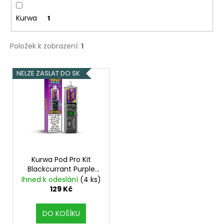
Kurwa
1
Položek k zobrazení:
1
V
NELZE ZASLAT DO SK
ý
p
i
s
p
r
o
Kurwa Pod Pro Kit
Blackcurrant Purple
d
Grape
Černý rybíz,
Ihned k odeslání
(4 ks)
u
Hroznové víno
129 Kč
k
t
DO KOŠÍKU