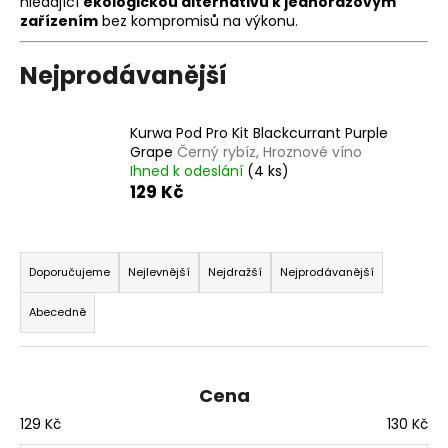
hledající
ekologickou alternativu k jednorázovým
a
zařízením
bez kompromisů na výkonu.
j
Nejprodávanější
í
t
?
Kurwa Pod Pro Kit Blackcurrant Purple
Grape
Černý rybíz, Hroznové víno
Ihned k odeslání
(4 ks)
129 Kč
HLEDAT
Ř
a
Doporučujeme
Nejlevnější
Nejdražší
Nejprodávanější
z
Abecedně
D
e
o
n
p
í
o
Cena
p
r
129
Kč
130
Kč
r
u