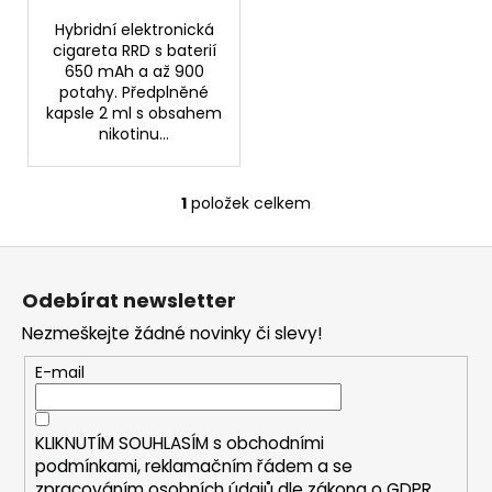
ů
Hybridní elektronická
cigareta RRD s baterií
650 mAh a až 900
potahy. Předplněné
kapsle 2 ml s obsahem
nikotinu...
1
položek celkem
O
v
Z
l
á
á
Odebírat newsletter
d
p
a
Nezmeškejte žádné novinky či slevy!
a
c
t
E-mail
í
í
p
r
KLIKNUTÍM SOUHLASÍM s
obchodními
v
podmínkami,
reklamačním řádem a se
k
zpracováním osobních údajů dle zákona o
GDPR
.