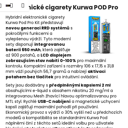
K
dat
Nákupní
Menu
Přihlášení
Elektronické cigarety Kurwa POD Pro
Přejít
o
na
Zpět
Zpět
košík
š
obsah
Hybridní elektronické cigarety
Kurwa Pod Pro Kit představují
í
novou generaci RRD systémů
s
C
k
pokročilými funkcemi a
o
vylepšenou výdrží. Tyto moderní
p
sety disponují
integrovanou
baterií 650 mAh
, která zajišťuje
o
až 900 potahů, a
LCD displejem
t
zobrazujícím stav nabití 0-100%
pro maximální
kontrolu. Kompaktní zařízení s rozměry 106 x 17,15 x 31,8
ř
mm váží pouhých 56,7 gramů a nabízejí
aktivaci
e
potahem bez tlačítek
pro intuitivní ovládání.
b
Sety jsou dodávány s
předplněnými kapslemi 2 ml
u
obsahujícími e-liquid s obsahem nikotinu 20 mg/ml a
integrovanou Mesh žhavící hlavou optimalizovanou pro
j
MTL styl. Rychlé
USB-C nabíjení
a magnetické uchycení
e
kapslí zajišťují maximální pohodlí při používání.
t
Ekonomický provoz s výdrží o 30% vyšší než u předchozích
modelů a kompatibilita se standardními Kurwa Pod
e
náplněmi činí z těchto setů ideální volbu pro uživatele
n