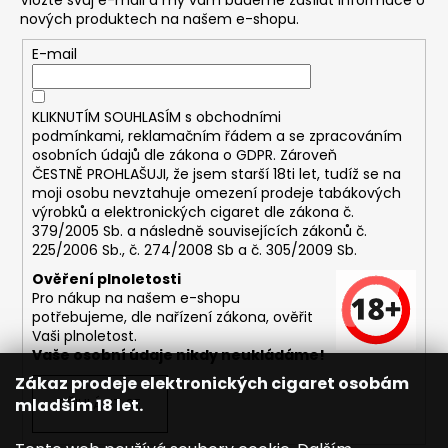
Vložte svůj e-mail a my vám budeme zasílat informace o
nových produktech na našem e-shopu.
E-mail
KLIKNUTÍM SOUHLASÍM s
obchodními
podmínkami,
reklamačním řádem a se zpracováním
osobních údajů dle zákona o
GDPR
. Zároveň
ČESTNĚ PROHLAŠUJI, že jsem starší 18ti let, tudíž se na
moji osobu nevztahuje omezení prodeje tabákových
výrobků a elektronických cigaret dle zákona č.
379/2005 Sb. a následně souvisejících zákonů č.
225/2006 Sb., č. 274/2008 Sb a č. 305/2009 Sb.
Ověření plnoletosti
Pro nákup na našem e-shopu
potřebujeme, dle nařízení zákona, ověřit
Vaši plnoletost.
Vaše osobní údaje nikdy neukládáme!
Zákaz prodeje elektronických cigaret osobám
mladším 18 let.
PŘIHLÁSIT SE