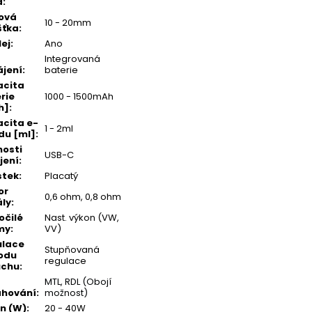
a
:
ová
10 - 20mm
šťka
:
lej
:
Ano
Integrovaná
jení
:
baterie
acita
rie
1000 - 1500mAh
h]
:
cita e-
1 - 2ml
idu [ml]
:
osti
USB-C
jení
:
stek
:
Placatý
or
0,6 ohm, 0,8 ohm
ály
:
očilé
Nast. výkon (VW,
my
:
VV)
ulace
Stupňovaná
odu
regulace
uchu
:
MTL, RDL (Obojí
ahování
:
možnost)
n (W)
:
20 - 40W