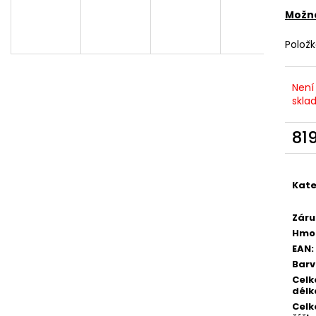
DEKANG MENTOL 10ML 6MG
DEKANG DESERT 
Možno
169 Kč
169 Kč
Původně:
195 Kč
Původně:
195 K
Polož
Není
skla
81
Měr
cena
Kate
Záru
Hmo
EAN
:
Bar
Celk
délk
Celk