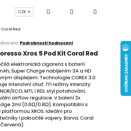
Hledat
Přihlášení
Nákupní
 nám
Obch. podmínky
Reklamace
Odstou
CZK
t Coral Red
košík
rné
odnoceno
Podrobnosti hodnocení
cení
oresso Xros 5 Pod Kit Coral Red
ktu
čilá elektronická cigareta s baterií
mAh, Super Charge nabíjením 3A a HD
vným displejem. Technologie COREX 3.0
ček.
ťuje intenzivní chuť. Tři režimy intenzity
NOR/ECO,
MTL
i RDL styl potahování,
ální
airflow
regulace. V balení 2x
ridge
2ml (0.6Ω/0.8Ω). Kompatibilní s
 platformou XROS. Ideální pro
Následující
ečníky i pokročilé vapery. Barva: Coral
(Červená).