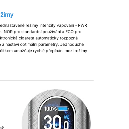
režimy
 přednastavené režimy intenzity vapování - PWR
n, NOR pro standardní používání a ECO pro
ektronická cigareta automaticky rozpozná
e a nastaví optimální parametry. Jednoduché
ačítkem umožňuje rychlé přepínání mezi režimy
až