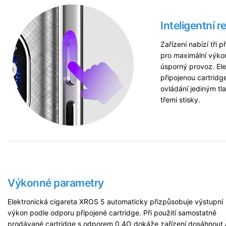
Inteligentní 
Zařízení nabízí tři
pro maximální výko
úsporný provoz. El
připojenou cartridg
ovládání jediným tl
třemi stisky.
Výkonné parametry
Elektronická cigareta XROS 5 automaticky přizpůsobuje výstupní
výkon podle odporu připojené cartridge. Při použití samostatně
prodávané cartridge s odporem 0.4Ω dokáže zařízení dosáhnout 