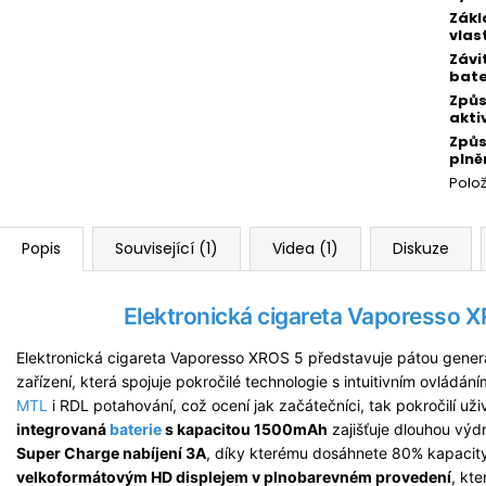
Zákl
vlas
Závi
bate
Způ
akti
Způ
plně
Polo
Popis
Související (1)
Videa (1)
Diskuze
Elektronická cigareta Vaporesso X
Elektronická cigareta Vaporesso XROS 5 představuje pátou gene
zařízení, která spojuje pokročilé technologie s intuitivním ovládán
MTL
i RDL potahování, což ocení jak začátečníci, tak pokročilí už
integrovaná
baterie
s kapacitou 1500mAh
zajišťuje dlouhou výdr
Super Charge nabíjení 3A
, díky kterému dosáhnete 80% kapacity
velkoformátovým HD displejem v plnobarevném provedení
, kt