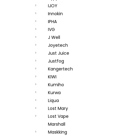
IJOY
Innokin
IPHA
IVG
J Well
Joyetech
Just Juice
Justfog
Kangertech
KIWI
Kumiho
Kurwa
Liqua
Lost Mary
Lost Vape
Marshall
Maskking