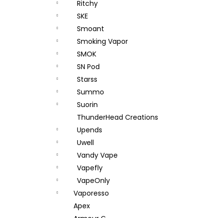
Ritchy
SKE
Smoant
Smoking Vapor
SMOK
SN Pod
Starss
Summo
Suorin
ThunderHead Creations
Upends
Uwell
Vandy Vape
Vapefly
VapeOnly
Vaporesso
Apex