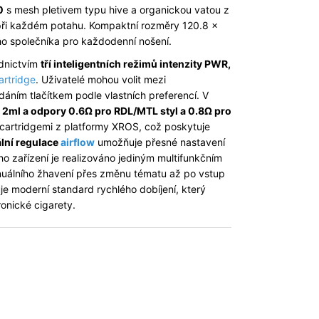
0
s mesh pletivem typu hive a organickou vatou z
i při každém potahu. Kompaktní rozměry 120.8 x
ho společníka pro každodenní nošení.
ednictvím
tří inteligentních režimů intenzity PWR,
artridge
. Uživatelé mohou volit mezi
ním tlačítkem podle vlastních preferencí. V
m
2ml a odpory 0.6Ω pro RDL/MTL styl a 0.8Ω pro
i cartridgemi z platformy XROS, což poskytuje
lní regulace
airflow
umožňuje přesné nastavení
ho zařízení je realizováno jediným multifunkčním
anuálního žhavení přes změnu tématu až po vstup
e moderní standard rychlého dobíjení, který
ronické cigarety.