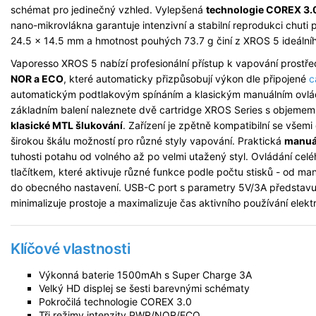
schémat pro jedinečný vzhled. Vylepšená
technologie COREX 3.
nano-mikrovlákna garantuje intenzivní a stabilní reprodukci chut
24.5 x 14.5 mm a hmotnost pouhých 73.7 g činí z XROS 5 ideální
Vaporesso XROS 5 nabízí profesionální přístup k vapování prostř
NOR a ECO
, které automaticky přizpůsobují výkon dle připojené
c
automatickým podtlakovým spínáním a klasickým manuálním ovládá
základním balení naleznete dvě cartridge XROS Series s objeme
klasické MTL šlukování
. Zařízení je zpětně kompatibilní se všem
širokou škálu možností pro různé styly vapování. Praktická
manuá
tuhosti potahu od volného až po velmi utažený styl. Ovládání celé
tlačítkem, které aktivuje různé funkce podle počtu stisků - od m
do obecného nastavení. USB-C port s parametry 5V/3A představuj
minimalizuje prostoje a maximalizuje čas aktivního používání elekt
Klíčové vlastnosti
Výkonná baterie 1500mAh s Super Charge 3A
Velký HD displej se šesti barevnými schématy
Pokročilá technologie COREX 3.0
Tři režimy intenzity PWR/NOR/ECO