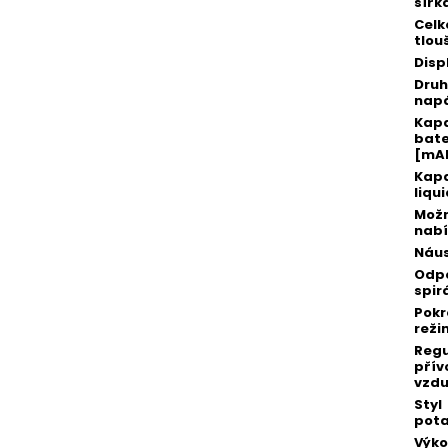
šířk
Celk
tlou
Disp
Druh
napá
Kap
bate
[mA
Kapa
liqu
Možn
nabí
Náu
Odp
spir
Pokr
reži
Reg
přív
vzd
Styl
pot
Výko