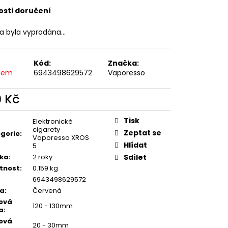
SHIP 10ML 18MG
sti doručení
č
ka byla vyprodána…
Kód:
Značka:
dem
6943498629572
Vaporesso
9 Kč
ná
:
Tisk
Elektronické
cigarety
Zeptat se
gorie
:
Vaporesso XROS
Hlídat
5
ka
:
2 roky
Sdílet
tnost
:
0.159 kg
6943498629572
va
:
Červená
ová
120 - 130mm
a
:
ová
20 - 30mm