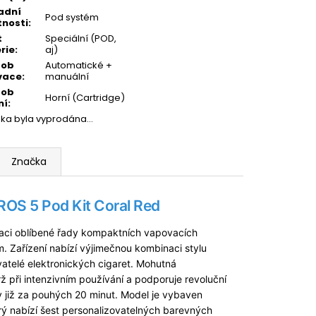
adní
Pod systém
tnosti
:
t
Speciální (POD,
rie
:
aj)
sob
Automatické +
vace
:
manuální
sob
Horní (Cartridge)
ní
:
žka byla vyprodána…
Značka
ROS 5 Pod Kit Coral Red
raci oblíbené řady kompaktních vapovacích
ím. Zařízení nabízí výjimečnou kombinaci stylu
ivatelé elektronických cigaret. Mohutná
ž při intenzivním používání a podporuje revoluční
 již za pouhých 20 minut. Model je vybaven
erý nabízí šest personalizovatelných barevných