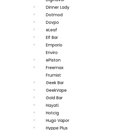
JOYETECH BF SS316 ATOMIZER 0,6OHM
l
Dinner Lady
48 Kč
Dotmod
Dovpo
eLeaf
Elf Bar
Emporio
Enviro
ePiston
Freemax
Frumist
Geek Bar
GeekVape
Gold Bar
Hayati
Hotcig
Hugo Vapor
Hyppe Plus