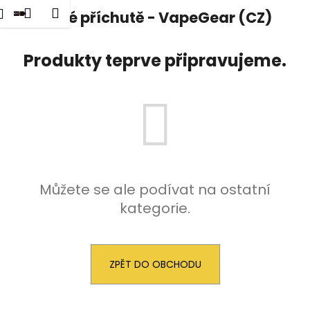
K
dat
Nákupní
Menu
Přihlášení
Klasické příchutě - VapeGear (CZ)
Přejít
o
na
Zpět
Zpět
košík
š
obsah
Produkty teprve připravujeme.
í
C
k
o
p
o
t
ř
e
Můžete se ale podívat na ostatní
b
kategorie.
u
j
e
ZPĚT DO OBCHODU
t
e
n