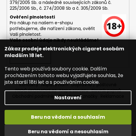
379/2005 Sb. a následně souvisejících zákonů č.
225/2006 Sb., č. 274/2008 Sb a č. 305/2009 Sb.
Ověření plnoletosti
Pro nákup na našem e-shopu
potřebujeme, dle nařízení zákona, ověřit
Vaši plnoletost.
Vaše osobní údaje nikdy neukládáme!
Zákaz prodeje elektronických cigaret osobám
mladším 18 let.
PŘIHLÁSIT SE
Tento web používá soubory cookie. Dalším
procházením tohoto webu vyjadřujete souhlas, že
jste starší 18ti let a s používáním cookie.
Kontakty
Napište nám
Dopravné / poštovné
PROČ EKOSMOKE.cz
Mapa serveru
Slovník pojmů
Obchodní podmínky
Prodávané značky
Reklamace
Nastavení
Beru na vědomí a souhlasím
Vytvořil Shoptet
Copyright 2026
EKOSMOKE - Specialista na e-cigarety
.
Beru na vědomí a nesouhlasím
Všechna práva vyhrazena.
Upravit nastavení cookies