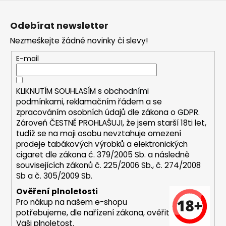
Z
a
á
j
Odebírat newsletter
p
í
Nezmeškejte žádné novinky či slevy!
a
t
t
E-mail
?
í
KLIKNUTÍM SOUHLASÍM s
obchodními
podmínkami,
reklamačním řádem a se
zpracováním osobních údajů dle zákona o
GDPR
.
HLEDAT
Zároveň ČESTNĚ PROHLAŠUJI, že jsem starší 18ti let,
tudíž se na moji osobu nevztahuje omezení
prodeje tabákových výrobků a elektronických
cigaret dle zákona č. 379/2005 Sb. a následně
D
souvisejících zákonů č. 225/2006 Sb., č. 274/2008
o
Sb a č. 305/2009 Sb.
p
Ověření plnoletosti
o
Pro nákup na našem e-shopu
r
potřebujeme, dle nařízení zákona, ověřit
u
Vaši plnoletost.