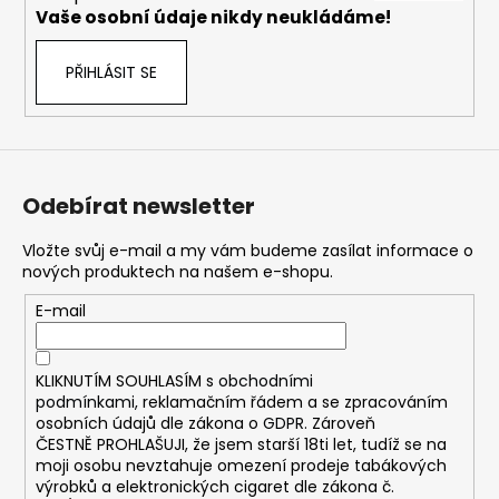
č
Vaše osobní údaje nikdy neukládáme!
u
j
PŘIHLÁSIT SE
e
m
e
DEKANG
Odebírat newsletter
MENTOL
10ML
11MG
Vložte svůj e-mail a my vám budeme zasílat informace o
nových produktech na našem e-shopu.
169
Kč
E-mail
Původně:
195
Kč
KLIKNUTÍM SOUHLASÍM s
obchodními
podmínkami,
reklamačním řádem a se zpracováním
osobních údajů dle zákona o
GDPR
. Zároveň
ČESTNĚ PROHLAŠUJI, že jsem starší 18ti let, tudíž se na
moji osobu nevztahuje omezení prodeje tabákových
výrobků a elektronických cigaret dle zákona č.