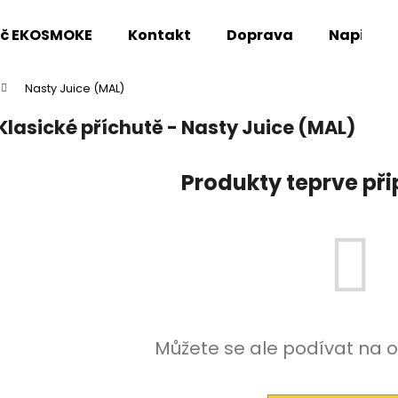
oč EKOSMOKE
Kontakt
Doprava
Napište
Nasty Juice (MAL)
Co potřebujete najít?
Klasické příchutě - Nasty Juice (MAL)
HLEDAT
Produkty teprve př
Doporučujeme
Můžete se ale podívat na o