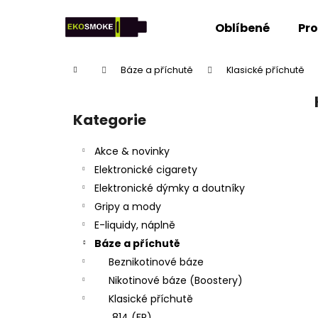
K
Přejít
na
o
Oblíbené
Pr
obsah
Zpět
Zpět
š
do
do
í
Domů
Báze a příchutě
Klasické příchutě
k
obchodu
obchodu
P
o
Kategorie
Přeskočit
s
kategorie
t
Akce & novinky
r
Elektronické cigarety
a
Elektronické dýmky a doutníky
n
Gripy a mody
n
E-liquidy, náplně
í
Báze a příchutě
p
Beznikotinové báze
a
Nikotinové báze (Boostery)
n
Klasické příchutě
e
814 (FR)