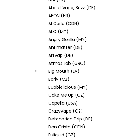
JOYETECH BF SS316 ATOMIZER 0,6OHM
l
About Vape, Bozz (DE)
48 Kč
AEON (HR)
Al Carlo (CDN)
ALO (MY)
Angry Gorilla (MY)
Antimatter (DE)
ArtVap (DE)
Atmos Lab (GRC)
Big Mouth (LV)
Barly (CZ)
Bubblelicious (MY)
Cake Me Up (CZ)
Capella (USA)
CrazyVape (CZ)
Detonation Drip (DE)
Don Cristo (CDN)
Euliquid (CZ)