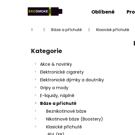
K
Přejít
na
o
Oblíbené
Pr
obsah
Zpět
Zpět
š
do
do
í
Domů
Báze a příchutě
Klasické příchutě
k
obchodu
obchodu
P
o
Kategorie
Přeskočit
s
kategorie
t
Akce & novinky
r
Elektronické cigarety
a
Elektronické dýmky a doutníky
n
Gripy a mody
n
E-liquidy, náplně
í
Báze a příchutě
p
Beznikotinové báze
a
Nikotinové báze (Boostery)
n
Klasické příchutě
e
814 (FR)