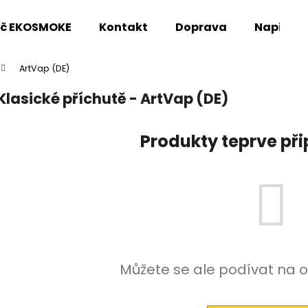
oč EKOSMOKE
Kontakt
Doprava
Napište
ArtVap (DE)
Co potřebujete najít?
Klasické příchutě - ArtVap (DE)
HLEDAT
Produkty teprve př
Doporučujeme
Můžete se ale podívat na o