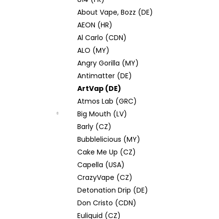
JOYETECH BF SS316 ATOMIZER 0,6OHM
l
About Vape, Bozz (DE)
48 Kč
AEON (HR)
Al Carlo (CDN)
ALO (MY)
Angry Gorilla (MY)
Antimatter (DE)
ArtVap (DE)
Atmos Lab (GRC)
Big Mouth (LV)
Barly (CZ)
Bubblelicious (MY)
Cake Me Up (CZ)
Capella (USA)
CrazyVape (CZ)
Detonation Drip (DE)
Don Cristo (CDN)
Euliquid (CZ)