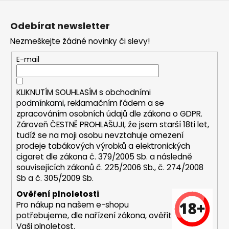
Z
a
á
j
Odebírat newsletter
p
í
Nezmeškejte žádné novinky či slevy!
a
t
t
E-mail
?
í
KLIKNUTÍM SOUHLASÍM s
obchodními
podmínkami,
reklamačním řádem a se
zpracováním osobních údajů dle zákona o
GDPR
.
HLEDAT
Zároveň ČESTNĚ PROHLAŠUJI, že jsem starší 18ti let,
tudíž se na moji osobu nevztahuje omezení
prodeje tabákových výrobků a elektronických
cigaret dle zákona č. 379/2005 Sb. a následně
D
souvisejících zákonů č. 225/2006 Sb., č. 274/2008
o
Sb a č. 305/2009 Sb.
p
Ověření plnoletosti
o
Pro nákup na našem e-shopu
r
potřebujeme, dle nařízení zákona, ověřit
u
Vaši plnoletost.