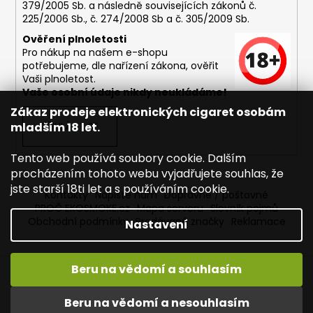
379/2005 Sb. a následně souvisejících zákonů č.
225/2006 Sb., č. 274/2008 Sb a č. 305/2009 Sb.
Ověření plnoletosti
Pro nákup na našem e-shopu
potřebujeme, dle nařízení zákona, ověřit
Vaši plnoletost.
Vaše osobní údaje nikdy neukládáme!
Zákaz prodeje elektronických cigaret osobám
mladším 18 let.
PŘIHLÁSIT SE
Tento web používá soubory cookie. Dalším
procházením tohoto webu vyjadřujete souhlas, že
jste starší 18ti let a s používáním cookie.
Kontakty
Napište nám
Dopravné / poštovné
PROČ EKOSMOKE.cz
Mapa serveru
Slovník pojmů
Obchodní podmínky
Prodávané značky
Reklamace
Nastavení
Beru na vědomí a souhlasím
Vytvořil Shoptet
Copyright 2026
EKOSMOKE - Specialista na e-cigarety
.
Beru na vědomí a nesouhlasím
Všechna práva vyhrazena.
Upravit nastavení cookies