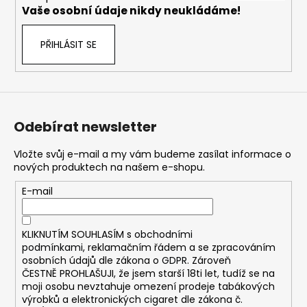
č
Vaše osobní údaje nikdy neukládáme!
u
j
PŘIHLÁSIT SE
e
m
e
DEKANG
Odebírat newsletter
MALINA
10ML
11MG
Vložte svůj e-mail a my vám budeme zasílat informace o
nových produktech na našem e-shopu.
169
Kč
E-mail
Původně:
195
Kč
KLIKNUTÍM SOUHLASÍM s
obchodními
podmínkami,
reklamačním řádem a se zpracováním
osobních údajů dle zákona o
GDPR
. Zároveň
ČESTNĚ PROHLAŠUJI, že jsem starší 18ti let, tudíž se na
moji osobu nevztahuje omezení prodeje tabákových
výrobků a elektronických cigaret dle zákona č.