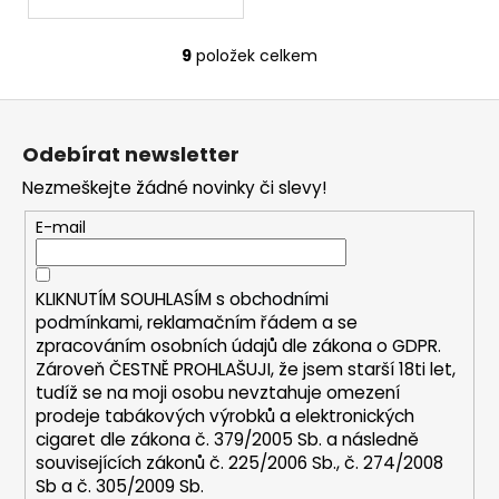
9
položek celkem
O
v
Z
l
á
á
Odebírat newsletter
d
p
a
Nezmeškejte žádné novinky či slevy!
a
c
t
E-mail
í
í
p
r
KLIKNUTÍM SOUHLASÍM s
obchodními
v
podmínkami,
reklamačním řádem a se
k
zpracováním osobních údajů dle zákona o
GDPR
.
y
Zároveň ČESTNĚ PROHLAŠUJI, že jsem starší 18ti let,
v
tudíž se na moji osobu nevztahuje omezení
ý
prodeje tabákových výrobků a elektronických
p
cigaret dle zákona č. 379/2005 Sb. a následně
i
souvisejících zákonů č. 225/2006 Sb., č. 274/2008
s
Sb a č. 305/2009 Sb.