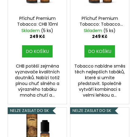
p
r
o
Příchuť Premium
Příchuť Premium
Tobacco: CHB 10ml
Tobacco: Tobacco
d
10ml
Skladem
(5 ks)
Skladem
(5 ks)
u
249 Kč
249 Kč
k
t
DO KOŠÍKU
DO KOŠÍKU
ů
CHB potěší zejména
Tobacco nabídne směs
vyznavače kvalitních
těch nejlepších tabáků,
doutníků. Nabízí totiž
které si umíte
plnou chuť silného a
představit. Společně
výrazného tabáku
vytváří kombinaci s
mnoha chutí a...
velmi lehkou a...
NELZE ZASLAT DO SK
NELZE ZASLAT DO SK