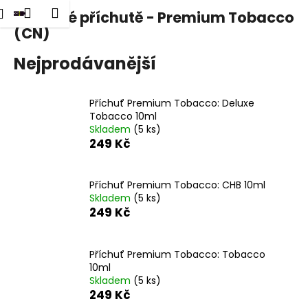
K
dat
Nákupní
Menu
Přihlášení
Klasické příchutě - Premium Tobacco
Přejít
o
na
(CN)
Zpět
Zpět
košík
š
obsah
í
Nejprodávanější
C
k
o
Příchuť Premium Tobacco: Deluxe
p
Tobacco 10ml
o
Skladem
(5 ks)
249 Kč
t
ř
e
Příchuť Premium Tobacco: CHB 10ml
b
Skladem
(5 ks)
249 Kč
u
j
e
Příchuť Premium Tobacco: Tobacco
10ml
t
Skladem
(5 ks)
e
249 Kč
n