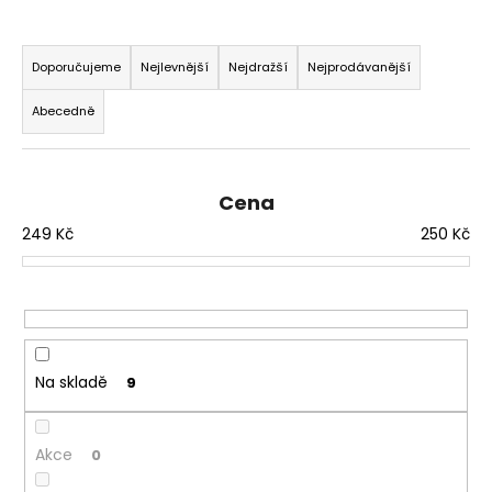
a
Ř
j
a
Doporučujeme
Nejlevnější
Nejdražší
Nejprodávanější
í
z
t
Abecedně
e
?
n
í
Cena
p
249
Kč
250
Kč
r
HLEDAT
o
d
u
D
k
o
t
Na skladě
9
p
ů
o
r
Akce
0
u