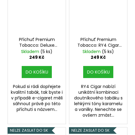
Příchuť Premium
Příchuť Premium
Tobacco: Deluxe
Tobacco: RY4 Cigar
Tobacco 10ml
objem 10ml tabáková
Skladem
(5 ks)
Skladem
(5 ks)
nálepka Kolek Q
249 Kč
249 Kč
DO KOŠÍKU
DO KOŠÍKU
Pokud si rádi dopřejete
RY4 Cigar nabízí
kvalitní tabák, tak byste i
unikátní kombinaci
v případě e-cigaret měli
doutníkového tabáku s
sáhnout právě po této
lehkými tóny karamelu
příchuti s názvem...
a vanilky. Nenechte se
ovšem zmást...
NELZE ZASLAT DO SK
NELZE ZASLAT DO SK