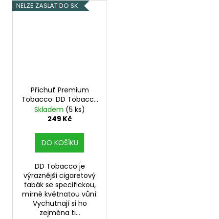
NELZE ZASLAT DO SK
Příchuť Premium
Tobacco: DD Tobacco
objem 10ml tabáková
Skladem
(5 ks)
nálepka Kolek Q
249 Kč
DO KOŠÍKU
DD Tobacco je
výraznější cigaretový
tabák se specifickou,
mírně květnatou vůní.
Vychutnají si ho
zejména ti...