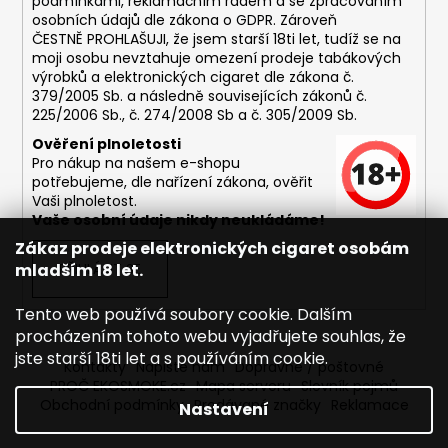
podmínkami,
reklamačním řádem a se zpracováním
osobních údajů dle zákona o
GDPR
. Zároveň
ČESTNĚ PROHLAŠUJI, že jsem starší 18ti let, tudíž se na
moji osobu nevztahuje omezení prodeje tabákových
výrobků a elektronických cigaret dle zákona č.
379/2005 Sb. a následně souvisejících zákonů č.
225/2006 Sb., č. 274/2008 Sb a č. 305/2009 Sb.
Ověření plnoletosti
Pro nákup na našem e-shopu
potřebujeme, dle nařízení zákona, ověřit
Vaši plnoletost.
Vaše osobní údaje nikdy neukládáme!
Zákaz prodeje elektronických cigaret osobám
mladším 18 let.
PŘIHLÁSIT SE
Tento web používá soubory cookie. Dalším
procházením tohoto webu vyjadřujete souhlas, že
jste starší 18ti let a s používáním cookie.
Kontakty
Napište nám
Dopravné / poštovné
PROČ EKOSMOKE.cz
Mapa serveru
Slovník pojmů
Obchodní podmínky
Prodávané značky
Reklamace
Nastavení