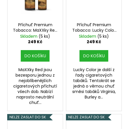
Příchuť Premium
Příchuť Premium
Tobacco: MaXXky Red
Tobacco: Lucky Color
10ml
10ml
Skladem
(5 ks)
Skladem
(5 ks)
249 Kč
249 Kč
DO KOŠÍKU
DO KOŠÍKU
MaXXky Red jsou
Lucky Color je další z
bezesporu jednou z
řady cigaretových
nejoblíbenějších
tabáků. Tentokrát se
cigaretových příchutí
jedná o věrnou chuť
všech dob. Nabízí
směsi tabáků Virginia,
naprosto neutrální
Burley a...
chuť...
NELZE ZASLAT DO SK
NELZE ZASLAT DO SK