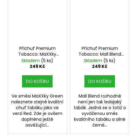
Příchuť Premium
Příchuť Premium
Tobacco: MaXXky
Tobacco: Mall Blend
Green objem 10ml
objem 10ml tabáková
Skladem
(5 ks)
Skladem
(5 ks)
tabáková nálepka
nálepka Kolek Q
249 Kč
249 Kč
Kolek Q
DO KOŠÍKU
DO KOŠÍKU
Ve směsi MaXXky Green
Mall Blend rozhodně
naleznete stejně kvalitní
není jen tak ledajaký
chuť tabáku jako ve
tabák. Jedná se o totiž o
verzi Red. Zde je ovšem
vyváženou směs
doplněna ještě
kvalitního tabáku a silné
osvěžující...
černé...