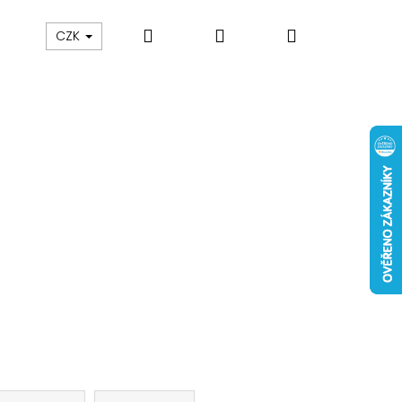
Hledat
Přihlášení
Nákupní
 nám
Obch. podmínky
Reklamace
Odstou
CZK
košík
Následující