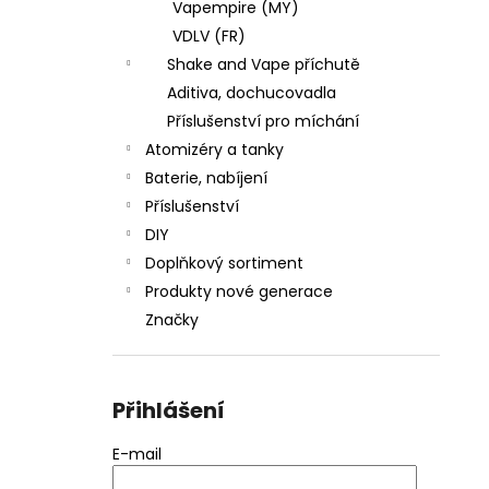
Vapempire (MY)
VDLV (FR)
Shake and Vape příchutě
Aditiva, dochucovadla
Příslušenství pro míchání
Atomizéry a tanky
Baterie, nabíjení
Příslušenství
DIY
Doplňkový sortiment
Produkty nové generace
Značky
Přihlášení
E-mail