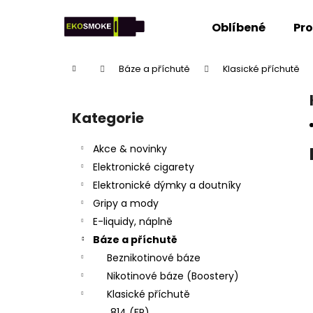
K
Přejít
na
o
Oblíbené
Pr
obsah
Zpět
Zpět
š
do
do
í
Domů
Báze a příchutě
Klasické příchutě
k
obchodu
obchodu
P
o
Kategorie
Přeskočit
s
kategorie
t
Akce & novinky
r
Elektronické cigarety
a
Elektronické dýmky a doutníky
n
Gripy a mody
n
E-liquidy, náplně
í
Báze a příchutě
p
Beznikotinové báze
a
Nikotinové báze (Boostery)
n
Klasické příchutě
e
814 (FR)