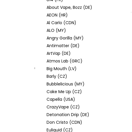
JOYETECH BF SS316 ATOMIZER 0,6OHM
l
About Vape, Bozz (DE)
48 Kč
AEON (HR)
Al Carlo (CDN)
ALO (MY)
Angry Gorilla (MY)
Antimatter (DE)
ArtVap (DE)
Atmos Lab (GRC)
Big Mouth (LV)
Barly (CZ)
Bubblelicious (MY)
Cake Me Up (CZ)
Capella (USA)
CrazyVape (CZ)
Detonation Drip (DE)
Don Cristo (CDN)
Euliquid (CZ)