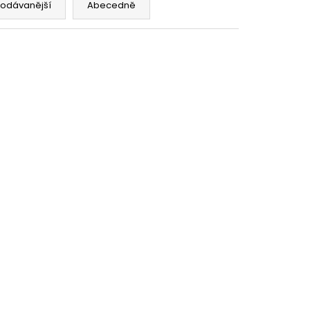
SHIP 10ML 18MG
rodávanější
Abecedně
č