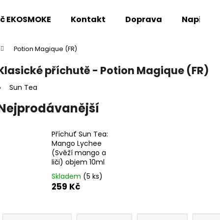
oč EKOSMOKE
Kontakt
Doprava
Napište
Potion Magique (FR)
Co potřebujete najít?
Klasické příchutě - Potion Magique (FR)
Sun Tea
HLEDAT
Nejprodávanější
Doporučujeme
Příchuť Sun Tea:
Mango Lychee
(Svěží mango a
liči) objem 10ml
Skladem
(5 ks)
259 Kč
Ř