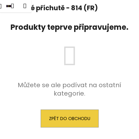
K
dat
Nákupní
Menu
Přihlášení
Klasické příchutě - 814 (FR)
Přejít
o
na
Zpět
Zpět
košík
š
obsah
Produkty teprve připravujeme.
í
C
k
o
p
o
t
ř
e
Můžete se ale podívat na ostatní
b
kategorie.
u
j
e
ZPĚT DO OBCHODU
t
e
n