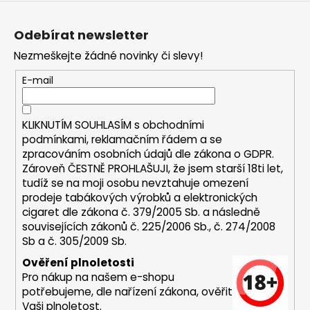
Z
a
á
j
Odebírat newsletter
p
í
Nezmeškejte žádné novinky či slevy!
a
t
t
E-mail
?
í
KLIKNUTÍM SOUHLASÍM s
obchodními
podmínkami,
reklamačním řádem a se
zpracováním osobních údajů dle zákona o
GDPR
.
HLEDAT
Zároveň ČESTNĚ PROHLAŠUJI, že jsem starší 18ti let,
tudíž se na moji osobu nevztahuje omezení
prodeje tabákových výrobků a elektronických
cigaret dle zákona č. 379/2005 Sb. a následně
D
souvisejících zákonů č. 225/2006 Sb., č. 274/2008
o
Sb a č. 305/2009 Sb.
p
Ověření plnoletosti
o
Pro nákup na našem e-shopu
r
potřebujeme, dle nařízení zákona, ověřit
u
Vaši plnoletost.