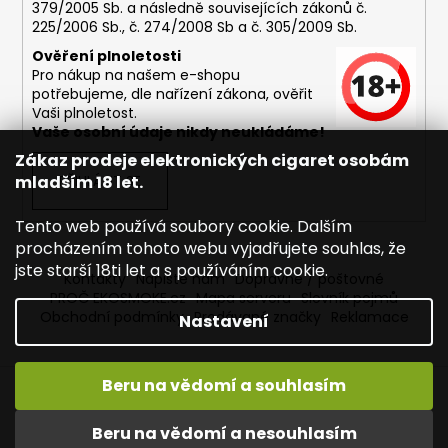
379/2005 Sb. a následně souvisejících zákonů č.
225/2006 Sb., č. 274/2008 Sb a č. 305/2009 Sb.
Ověření plnoletosti
Pro nákup na našem e-shopu
potřebujeme, dle nařízení zákona, ověřit
Vaši plnoletost.
Vaše osobní údaje nikdy neukládáme!
Zákaz prodeje elektronických cigaret osobám
mladším 18 let.
PŘIHLÁSIT SE
Tento web používá soubory cookie. Dalším
procházením tohoto webu vyjadřujete souhlas, že
jste starší 18ti let a s používáním cookie.
Kontakty
Napište nám
Dopravné / poštovné
PROČ EKOSMOKE.cz
Mapa serveru
Slovník pojmů
Obchodní podmínky
Prodávané značky
Reklamace
Nastavení
Beru na vědomí a souhlasím
Vytvořil Shoptet
Copyright 2026
EKOSMOKE - Specialista na e-cigarety
.
Beru na vědomí a nesouhlasím
Všechna práva vyhrazena.
Upravit nastavení cookies