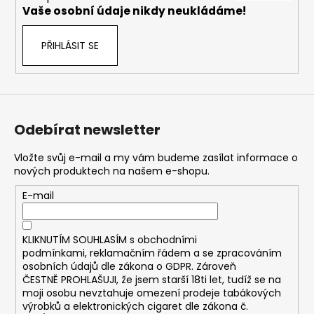
č
Vaše osobní údaje nikdy neukládáme!
u
j
PŘIHLÁSIT SE
e
m
e
ASPIRE
Odebírat newsletter
BVC
ŽHAVÍCÍ
HLAVA
Vložte svůj e-mail a my vám budeme zasílat informace o
1,8OHM
nových produktech na našem e-shopu.
43
E-mail
Kč
KLIKNUTÍM SOUHLASÍM s
obchodními
podmínkami,
reklamačním řádem a se zpracováním
osobních údajů dle zákona o
GDPR
. Zároveň
ČESTNĚ PROHLAŠUJI, že jsem starší 18ti let, tudíž se na
moji osobu nevztahuje omezení prodeje tabákových
výrobků a elektronických cigaret dle zákona č.